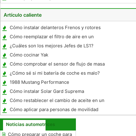
Centari de Autos
Artículo caliente
Cómo instalar delanteros Frenos y rotores
en un Ford
Cómo reemplazar el filtro de aire en un
2002 Toyota Camry
¿Cuáles son los mejores Jefes de LS1?
Cómo cocinar Yak
Cómo comprobar el sensor de flujo de masa
de aire en un 300ZX 1984
¿Cómo sé si mi batería de coche es malo?
1988 Mustang Performance
Cómo instalar Solar Gard Suprema
Cómo restablecer el cambio de aceite en un
Cadillac DeVille 2002
Cómo aplicar para personas de movilidad
Placas de Veteranos en Nueva Jersey
Noticias automotrices
Cómo preparar un coche para