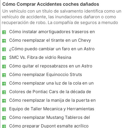
Cómo Comprar Accidentes coches dañados
Un vehículo con un título de salvamento identifica como un
vehículo de accidente, las inundaciones dañaron o como
recuperación de robo. La compañía de seguros a menudo
designa este tipo de vehículo como pérdida total y decide
Cómo instalar amortiguadores traseros en
venderlo a un rescate o subasta distribuidor salvamento. El
un Ford Escape 2001
crupier ofrece
Cómo reemplazar el tirante en un Chevy
Silverado 2000
¿Cómo puedo cambiar un faro en un Astro
Van 1999?
SMC Vs. Fibra de vidrio Resina
Cómo quitar el reposabrazos en un Astro
Van 1994
Cómo reemplazar Equinoccio Struts
Cómo reemplazar una luz de la cola en un
CRV
Colores de Pontiac Cars de la década de
1990
Cómo reemplazar la manija de la puerta en
un Chevy Silverado Pickup 2003
Equipo de Taller Mecanica y Herramientas
Cómo reemplazar Mustang Tableros del
suelo
Cómo preparar Dupont esmalte acrílico