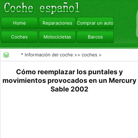
Home
Reparaciones
Comprar un automóvil
Coches
Motocicletas
Barcos
viajar
Camiones
*
Información del coche
>>
coches
>
>>
Reparaciones
>>
Chapa y Pintura
Cómo reemplazar los puntales y
movimientos provocados en un Mercury
Sable 2002