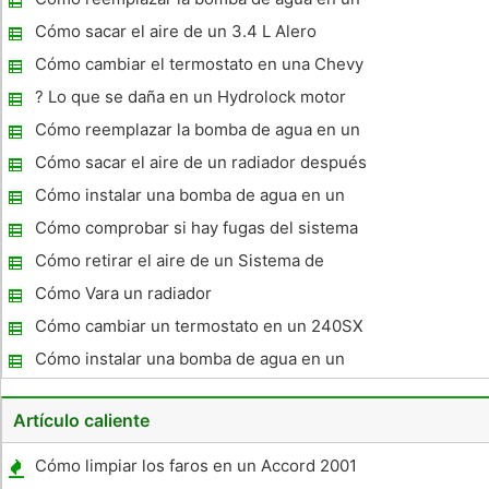
afecte a otras partes del motor. Una manguera de radiador
Mazda 6
suelta
Cómo sacar el aire de un 3.4 L Alero
Cómo cambiar el termostato en una Chevy
Astro Van 1998
? Lo que se daña en un Hydrolock motor
Cómo reemplazar la bomba de agua en un
'98 Chevy Cavalier
Cómo sacar el aire de un radiador después
de cambiar el anticongelante
Cómo instalar una bomba de agua en un
Dodge Stratus 98
Cómo comprobar si hay fugas del sistema
de refrigeración en un Toyota Corolla
Cómo retirar el aire de un Sistema de
refrigeración
Cómo Vara un radiador
Cómo cambiar un termostato en un 240SX
Cómo instalar una bomba de agua en un
Chevy Pickup 5.3 2005
Artículo caliente
Cómo limpiar los faros en un Accord 2001