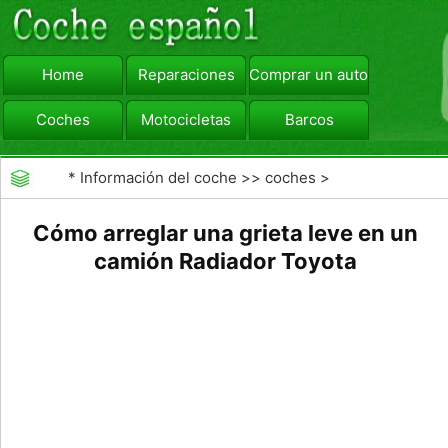
Home
Reparaciones
Comprar un automóvil
Coches
Motocicletas
Barcos
viajar
Camiones
*
Información del coche
>>
coches
>
>>
Reparaciones
>>
Refrigeración del Motor
Cómo arreglar una grieta leve en un
camión Radiador Toyota