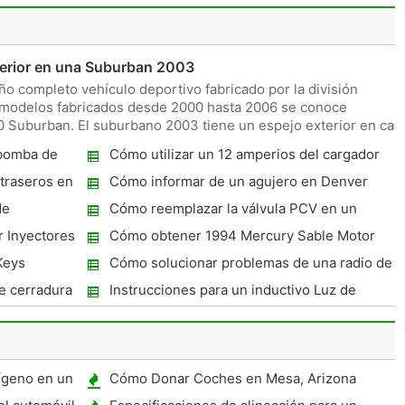
erior en una Suburban 2003
o completo vehículo deportivo fabricado por la división
 modelos fabricados desde 2000 hasta 2006 se conoce
Suburban. El suburbano 2003 tiene un espejo exterior en cad
 bomba de
Cómo utilizar un 12 amperios del cargador
del coche de batería Everstart
traseros en
Cómo informar de un agujero en Denver
de
Cómo reemplazar la válvula PCV en un
Mustang 1988
 Inyectores
Cómo obtener 1994 Mercury Sable Motor
Codes
Keys
Cómo solucionar problemas de una radio de
coche reproductor de CD
e cerradura
Instrucciones para un inductivo Luz de
Sincronización Xenon Equus
ígeno en un
Cómo Donar Coches en Mesa, Arizona