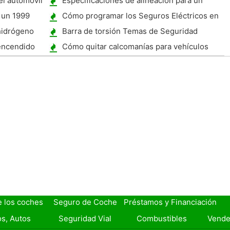
el automóvil
Especificaciones de alineación para un
Impala
 un 1999
Cómo programar los Seguros Eléctricos en
un Ford
hidrógeno
Barra de torsión Temas de Seguridad
encendido
Cómo quitar calcomanías para vehículos
desde el parabrisas
e los coches
Seguro de Coche
Préstamos y Financiación
s, Autos
Seguridad Vial
Combustibles
Vende