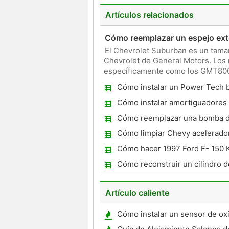
Artículos relacionados
Cómo reemplazar un espejo ext
El Chevrolet Suburban es un tamañ
Chevrolet de General Motors. Los
específicamente como los GMT800 
lado del vehículo. El procedimient
Cómo instalar un Power Tech
aceite 2.4L Jeep
Cómo instalar amortiguadores 
el 1994 Lincoln Town Car
Cómo reemplazar una bomba 
combustible en un Ford F-150
Cómo limpiar Chevy acelerador
cuerpo
Cómo hacer 1997 Ford F- 150 
Cómo reconstruir un cilindro d
en un Ford Focus
Artículo caliente
Cómo instalar un sensor de ox
Mazda