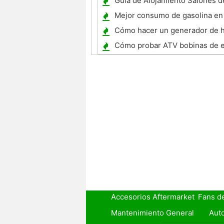
Guía de Alojamiento Salones d
Mejor consumo de gasolina en
Chevrolet Silverado V6
Cómo hacer un generador de 
electrolizador
Cómo probar ATV bobinas de 
Pickup
Accesorios Aftermarket
Fans d
Mantenimiento General
Auto