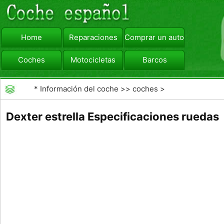
Home
Reparaciones
Comprar un automóvil
Coches
Motocicletas
Barcos
viajar
Camiones
*
Información del coche
>>
coches
>
>>
Reparaciones
>>
Tire Tear Wear
Dexter estrella Especificaciones ruedas