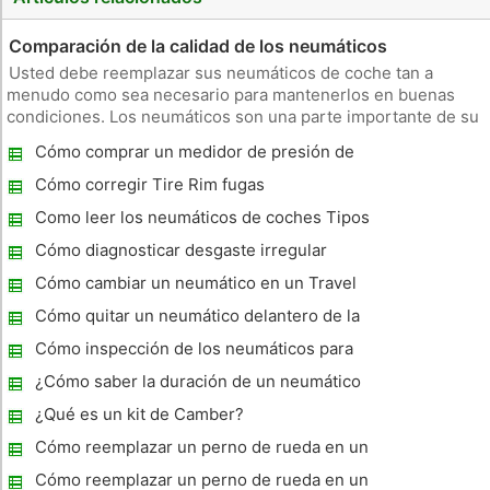
Comparación de la calidad de los neumáticos
Usted debe reemplazar sus neumáticos de coche tan a
menudo como sea necesario para mantenerlos en buenas
condiciones. Los neumáticos son una parte importante de su
coche y si no funcionan bien, podría haber consecuencias
Cómo comprar un medidor de presión de
negativas. Al hacer compras para los neumáticos, tenga en
neumáticos
cuenta la velocidad d
Cómo corregir Tire Rim fugas
Como leer los neumáticos de coches Tipos
Cómo diagnosticar desgaste irregular
Cómo cambiar un neumático en un Travel
Trailer
Cómo quitar un neumático delantero de la
motocicleta
Cómo inspección de los neumáticos para
Ropa
¿Cómo saber la duración de un neumático
¿Qué es un kit de Camber?
Cómo reemplazar un perno de rueda en un
VW Passat
Cómo reemplazar un perno de rueda en un