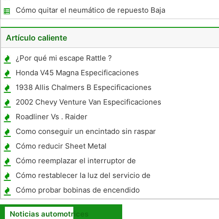
Saturn Ion
Cómo quitar el neumático de repuesto Baja
Desde el TrailBlazer
Artículo caliente
¿Por qué mi escape Rattle ?
Honda V45 Magna Especificaciones
1938 Allis Chalmers B Especificaciones
2002 Chevy Venture Van Especificaciones
Roadliner Vs . Raider
Como conseguir un encintado sin raspar
Cómo reducir Sheet Metal
Cómo reemplazar el interruptor de
encendido en una Chevrolet Blazer
Cómo restablecer la luz del servicio de
mantenimiento en un Honda Accord 95
Cómo probar bobinas de encendido
Noticias automotrices