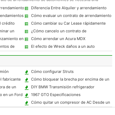
arrendamiento
Diferencia Entre Alquiler y arrendamiento
de un vehículo
rrendamientos
Cómo evaluar un contrato de arrendamiento
de coches
 crédito
Cómo cambiar su Car Lease rápidamente
minar un
¿Cómo cancelo un contrato de
coches?
arrendamiento de coches?
anzamiento en
Cómo arrendar un Acura MDX
entos de
El efecto de Wreck daños a un auto
arrendado
amión
Cómo configurar Struts
l fabricante
Cómo bloquear la brecha por encima de un
refrigerador RV
pra de un
DIY BMW Transmisión refrigerador
o en un Ford
1967 GTO Especificaciones
Cómo quitar un compresor de AC Desde un
Camaro V6 1994