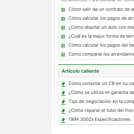
calculadora de arrendamie
Cómo salir de un contrato de 
de coches Early
Cómo calcular los pagos de a
¿Cómo alquilar un auto con mal
¿Cuál es la mejor forma de ter
contrato de arrendamiento de 
Cómo calcular los pagos del l
un BMW
Cómo comparar los arrendami
coches
Artículo caliente
Cómo conectar un CB en su c
¿Cómo se utiliza mi garantía de
en el Jetta usado compré?
Tips de negociación en la com
coche en arrendamiento End
¿Cómo reparar el tubo del fren
Aspire
1994 300Zx Especificaciones