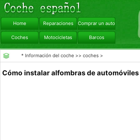
Home
Reparaciones
Comprar un automóvil
Coches
Motocicletas
Barcos
viajar
Camiones
*
Información del coche
>>
coches
>
>>
Mantenimiento General
>>
Mantenimiento del
Cómo instalar alfombras de automóviles
vehículo