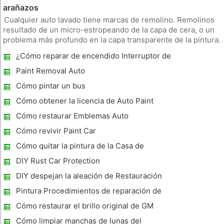
arañazos
Cualquier auto lavado tiene marcas de remolino. Remolinos
resultado de un micro-estropeando de la capa de cera, o un
problema más profundo en la capa transparente de la pintura.
La prevención de estas marcas se inicia con un buen trabajo
¿Cómo reparar de encendido Interruptor de
de lavado y un enjuague a fondo seguido por un proceso de
Auto Paint
seca
Paint Removal Auto
Cómo pintar un bus
Cómo obtener la licencia de Auto Paint
Cómo restaurar Emblemas Auto
Cómo revivir Paint Car
Cómo quitar la pintura de la Casa de
Administración de My Car
DIY Rust Car Protection
DIY despejan la aleación de Restauración
ruedas
Pintura Procedimientos de reparación de
automóviles arañazos
Cómo restaurar el brillo original de GM
Aluminio Ruedas
Cómo limpiar manchas de lunas del