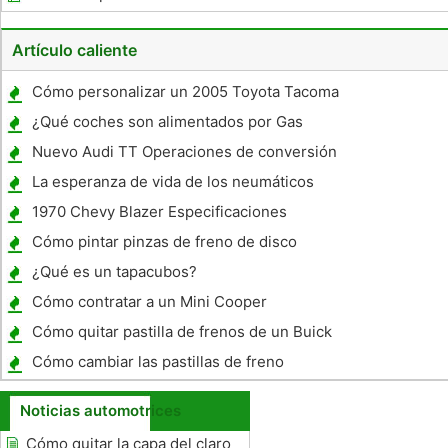
vehículo
Artículo caliente
Cómo personalizar un 2005 Toyota Tacoma
¿Qué coches son alimentados por Gas
Natural?
Nuevo Audi TT Operaciones de conversión
Grill
La esperanza de vida de los neumáticos
automotrices
1970 Chevy Blazer Especificaciones
Cómo pintar pinzas de freno de disco
¿Qué es un tapacubos?
Cómo contratar a un Mini Cooper
Cómo quitar pastilla de frenos de un Buick
Century
Cómo cambiar las pastillas de freno
traseras en un Lincoln Mark V
Noticias automotrices
Cómo quitar la capa del claro