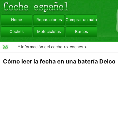
Home
Reparaciones
Comprar un automóvil
Coches
Motocicletas
Barcos
viajar
Camiones
*
Información del coche
>>
coches
>
>>
Mantenimiento General
>>
Mantenimiento de
Cómo leer la fecha en una batería Delco
coches General