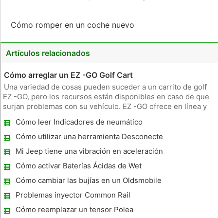
Cómo romper en un coche nuevo
Artículos relacionados
Cómo arreglar un EZ -GO Golf Cart
Una variedad de cosas pueden suceder a un carrito de golf
EZ -GO, pero los recursos están disponibles en caso de que
surjan problemas con su vehículo. EZ -GO ofrece en línea y
otros recursos para ayudar a los propietarios de navegar
Cómo leer Indicadores de neumático
problemas con su compra , incluyendo problemas mecánicos
y averías
Cómo utilizar una herramienta Desconecte
la línea de combustible
Mi Jeep tiene una vibración en aceleración
Cómo activar Baterías Ácidas de Wet
Cómo cambiar las bujías en un Oldsmobile
Aurora 1996
Problemas inyector Common Rail
Cómo reemplazar un tensor Polea