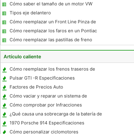
Cómo saber el tamaño de un motor VW
Tipos eje delantero
Cómo reemplazar un Front Line Pinza de
freno
Cómo reemplazar los faros en un Pontiac
Grand Am 1997
Cómo reemplazar las pastillas de freno
delanteras en una Town & Country 2007
Artículo caliente
Cómo reemplazar los frenos traseros de
discos en un Nissan Maxima
Pulsar GTI -R Especificaciones
Factores de Precios Auto
Cómo vaciar y reparar un sistema de
refrigeración
Cómo comprobar por Infracciones
¿Qué causa una sobrecarga de la batería de
coche?
1970 Porsche 914 Especificaciones
Cómo personalizar ciclomotores