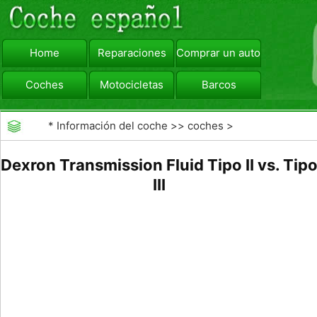
Home
Reparaciones
Comprar un automóvil
Coches
Motocicletas
Barcos
viajar
Camiones
*
Información del coche
>>
coches
>
>>
Mantenimiento General
>>
Mantenimiento de
Dexron Transmission Fluid Tipo II vs. Tip
coches General
III