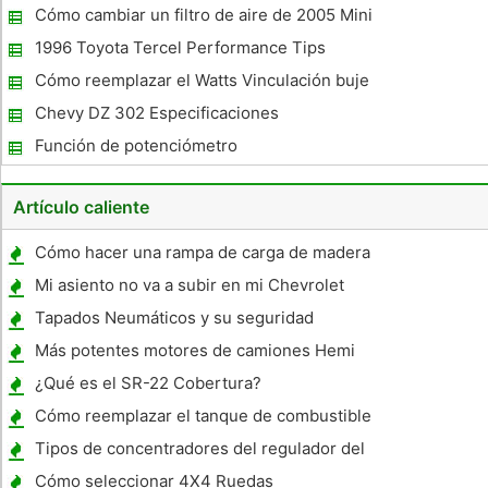
BMW 330Ci
Cómo cambiar un filtro de aire de 2005 Mini
Cooper
1996 Toyota Tercel Performance Tips
Cómo reemplazar el Watts Vinculación buje
en un PT Cruiser
Chevy DZ 302 Especificaciones
Función de potenciómetro
Artículo caliente
Cómo hacer una rampa de carga de madera
Mi asiento no va a subir en mi Chevrolet
Malibu
Tapados Neumáticos y su seguridad
Más potentes motores de camiones Hemi
¿Qué es el SR-22 Cobertura?
Cómo reemplazar el tanque de combustible
en un Ford Mustang
Tipos de concentradores del regulador del
motor
Cómo seleccionar 4X4 Ruedas