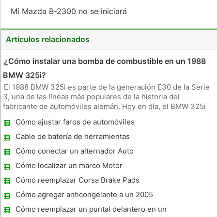
Mi Mazda B-2300 no se iniciará
Artículos relacionados
¿Cómo instalar una bomba de combustible en un 1988
BMW 325i?
El 1988 BMW 325i es parte de la generación E30 de la Serie
3, una de las líneas más populares de la historia del
fabricante de automóviles alemán. Hoy en día, el BMW 325i
se acerca rápidamente el estado de autos clásicos y, como tal,
Cómo ajustar faros de automóviles
necesita un mantenimiento regular de sus componentes
envejecimient
Cable de batería de herramientas
Cómo conectar un alternador Auto
Cómo localizar un marco Motor
Cómo reemplazar Corsa Brake Pads
Cómo agregar anticongelante a un 2005
Chevy Uplander
Cómo reemplazar un puntal delantero en un