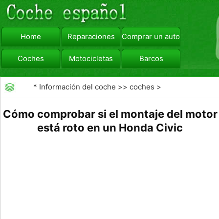
Home
Reparaciones
Comprar un automóvil
Coches
Motocicletas
Barcos
viajar
Camiones
*
Información del coche
>>
coches
>
>>
Mantenimiento General
>>
Mantenimiento de
Cómo comprobar si el montaje del motor
coches General
está roto en un Honda Civic