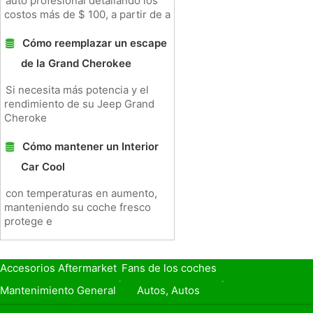
auto profesional detallando los
costos más de $ 100, a partir de a
Cómo reemplazar un escape
de la Grand Cherokee
Si necesita más potencia y el
rendimiento de su Jeep Grand
Cheroke
Cómo mantener un Interior
Car Cool
con temperaturas en aumento,
manteniendo su coche fresco
protege e
Accesorios Aftermarket
Fans de los coches
Seguro de Coche
Préstamos y Financiación
Mantenimiento General
Autos, Autos
Seguridad Vial
Combustibles