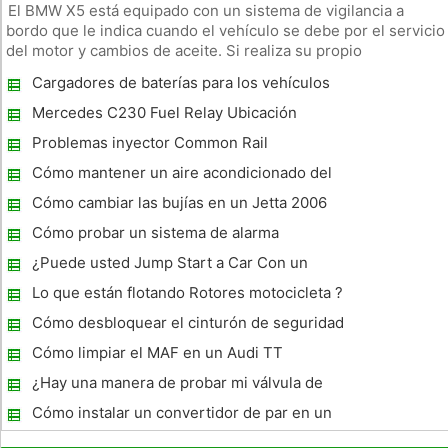
El BMW X5 está equipado con un sistema de vigilancia a
bordo que le indica cuando el vehículo se debe por el servicio
del motor y cambios de aceite. Si realiza su propio
mantenimiento y no llevarlo al concesionario BMW para el
Cargadores de baterías para los vehículos
servicio, tendrá que restablecer estos indicadores luminosos
que se sientan a Lot
por sí mismo
Mercedes C230 Fuel Relay Ubicación
Problemas inyector Common Rail
Cómo mantener un aire acondicionado del
coche
Cómo cambiar las bujías en un Jetta 2006
Cómo probar un sistema de alarma
automática para un Jeep
¿Puede usted Jump Start a Car Con un
híbrido?
Lo que están flotando Rotores motocicleta ?
Cómo desbloquear el cinturón de seguridad
en un PT Cruiser
Cómo limpiar el MAF en un Audi TT
Automatic Trans 2003
¿Hay una manera de probar mi válvula de
control de velocidad de ralentí automático ?
Cómo instalar un convertidor de par en un
Turbo 350