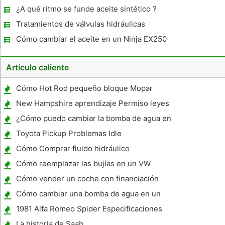
motor de Kia Sephia
¿A qué ritmo se funde aceite sintético ?
Tratamientos de válvulas hidráulicas
Cómo cambiar el aceite en un Ninja EX250
2005
Artículo caliente
Cómo Hot Rod pequeño bloque Mopar
Motores
New Hampshire aprendizaje Permiso leyes
de conducción
¿Cómo puedo cambiar la bomba de agua en
un Jeep 1998?
Toyota Pickup Problemas Idle
Cómo Comprar fluido hidráulico
Cómo reemplazar las bujías en un VW
Passat 1995
Cómo vender un coche con financiación
privada
Cómo cambiar una bomba de agua en un
Oldsmobile 1994
1981 Alfa Romeo Spider Especificaciones
La historia de Saab