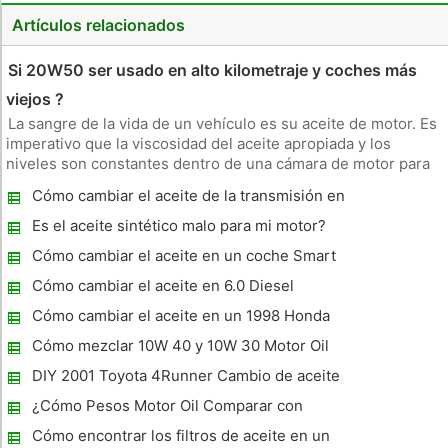
Artículos relacionados
Si 20W50 ser usado en alto kilometraje y coches más
viejos ?
La sangre de la vida de un vehículo es su aceite de motor. Es
imperativo que la viscosidad del aceite apropiada y los
niveles son constantes dentro de una cámara de motor para
mantener las piezas calientes , móviles lubricados y
Cómo cambiar el aceite de la transmisión en
refrigerados . Características Viscosidad, o qué tan bien fluye
un John Deere
un ac
Es el aceite sintético malo para mi motor?
Cómo cambiar el aceite en un coche Smart
Cómo cambiar el aceite en 6.0 Diesel
Cómo cambiar el aceite en un 1998 Honda
Civic
Cómo mezclar 10W 40 y 10W 30 Motor Oil
DIY 2001 Toyota 4Runner Cambio de aceite
¿Cómo Pesos Motor Oil Comparar con
viscosidad?
Cómo encontrar los filtros de aceite en un