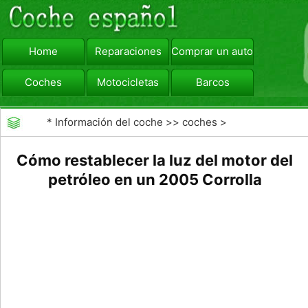
Home
Reparaciones
Comprar un automóvil
Coches
Motocicletas
Barcos
viajar
Camiones
*
Información del coche
>>
coches
>
>>
Mantenimiento General
>>
Cambio de Aceite
Cómo restablecer la luz del motor del
petróleo en un 2005 Corrolla