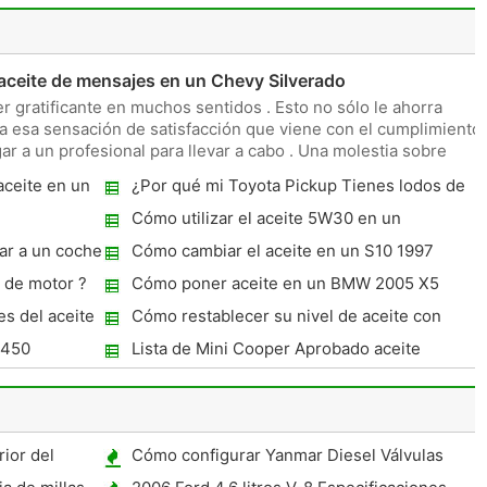
aceite de mensajes en un Chevy Silverado
 gratificante en muchos sentidos . Esto no sólo le ahorra
da esa sensación de satisfacción que viene con el cumplimiento
 a un profesional para llevar a cabo . Una molestia sobre
aceite en un
¿Por qué mi Toyota Pickup Tienes lodos de
color canela en el depósito de refrigerante ?
Cómo utilizar el aceite 5W30 en un
Mercedes E320
ar a un coche
Cómo cambiar el aceite en un S10 1997
e de motor ?
Cómo poner aceite en un BMW 2005 X5
s del aceite
Cómo restablecer su nivel de aceite con
OnStar
Z450
Lista de Mini Cooper Aprobado aceite
ior del
Cómo configurar Yanmar Diesel Válvulas
 de cámara