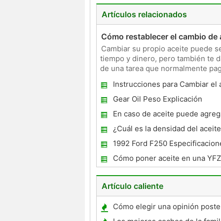
Artículos relacionados
Cómo restablecer el cambio de 
Cambiar su propio aceite puede ser
tiempo y dinero, pero también te 
de una tarea que normalmente pagar
cómo cambiar el acei
Instrucciones para Cambiar el 
Mercedes E320
Gear Oil Peso Explicación
En caso de aceite puede agreg
cuando hace calor o frío ?
¿Cuál es la densidad del aceit
1992 Ford F250 Especificacione
Cómo poner aceite en una YF
Artículo caliente
Cómo elegir una opinión poster
coche de repuesto del sistema