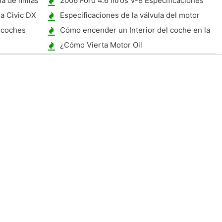
a de millas
2006 Ford 4.6 litros V-8 Especificaciones
detalladas
a Civic DX
Especificaciones de la válvula del motor
 coches
Cómo encender un Interior del coche en la
noche
¿Cómo Vierta Motor Oil