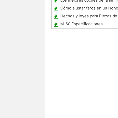
Los mejores coches de la famili
por galón
Cómo ajustar faros en un Hond
Hechos y leyes para Piezas de
personalizados
M-60 Especificaciones