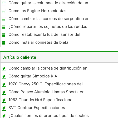
Cómo quitar la columna de dirección de un
Chevy Silverado 2002
Cummins Engine Herramientas
Cómo cambiar las correas de serpentina en
un Honda Civic
¿Cómo reparar los cojinetes de las ruedas
de un coche Lumina 94
Cómo restablecer la luz del sensor del
asiento en un BMW
Cómo instalar cojinetes de biela
Artículo caliente
Cómo cambiar la correa de distribución en
un Toyota Sienna
Cómo quitar Símbolos KIA
1970 Chevy 250 CI Especificaciones del
motor
Cómo Polaco Aluminio Llantas Sportster
1963 Thunderbird Especificaciones
SVT Contour Especificaciones
¿Cuáles son los diferentes tipos de coches