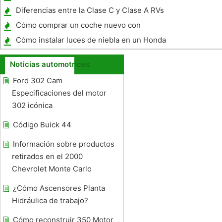
usados ​​para Racing?
Diferencias entre la Clase C y Clase A RVs
Cómo comprar un coche nuevo con
Incentivo
Cómo instalar luces de niebla en un Honda
Civic '95
Noticias automotrices
Ford 302 Cam
Especificaciones del motor
302 icónica
Código Buick 44
Información sobre productos
retirados en el 2000
Chevrolet Monte Carlo
¿Cómo Ascensores Planta
Hidráulica de trabajo?
Cómo reconstruir 350 Motor