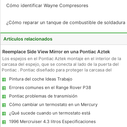
Cómo identificar Wayne Compresores
¿Cómo reparar un tanque de combustible de soldadura
Artículos relacionados
Reemplace Side View Mirror en una Pontiac Aztek
Los espejos en el Pontiac Aztek montaje en el interior de la
carcasa del espejo, que se conecta al lado de la puerta del
Pontiac . Pontiac diseñado para proteger la carcasa del
espejo en caso de impacto . Sin embargo, si impactado lo
Pintura del coche Ideas Trabajo
suficiente, el espejo se rompe aún . Conducir con un roto
espejo l
Errores comunes en el Range Rover P38
Pontiac problemas de transmisión
Cómo cambiar un termostato en un Mercury
Cougar 1996
¿Qué sucede cuando un termostato está
atascado ?
1996 Mercruiser 4.3 litros Especificaciones