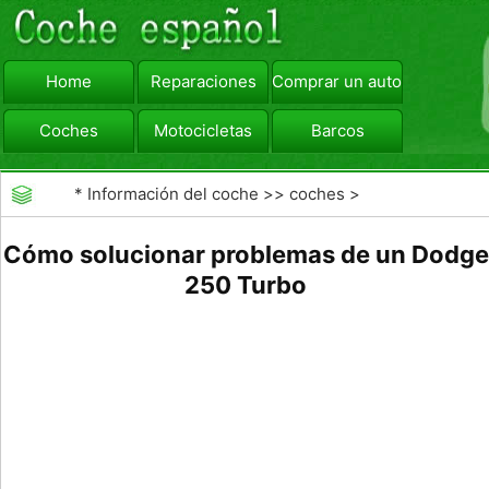
Home
Reparaciones
Comprar un automóvil
Coches
Motocicletas
Barcos
viajar
Camiones
*
Información del coche
>>
coches
>
>>
Mantenimiento General
>>
Mantenimiento de
Cómo solucionar problemas de un Dodge
Automotores Profesional
250 Turbo