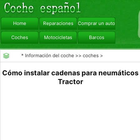
Home
Reparaciones
Comprar un automóvil
Coches
Motocicletas
Barcos
viajar
Camiones
*
Información del coche
>>
coches
>
>>
Mantenimiento General
>>
Mantenimiento de los
Cómo instalar cadenas para neumáticos
neumáticos
Tractor