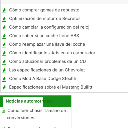
Cómo comprar gomas de repuesto
Optimización de motor de Secretos
Cómo cambiar la configuración del reloj
para un Honda Accord 2007
Cómo saber si un coche tiene ABS
Cómo reemplazar una llave del coche
Honda
Cómo identificar los Jets en un carburador
Kawasaki
Cómo solucionar problemas de un CD
Kenwood Receptor
Las especificaciones de un Chevrolet
Camaro RS 1996
Cómo Mod A Base Dodge Stealth
Especificaciones sobre el Mustang Bullitt
2002
Noticias automotrices
Cómo leer chasis Tamaño de
conversiones