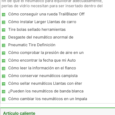
fin de que el neumático para equilibrar adecuadamente,
perlas de vidrio necesitan para ser insertado dentro del
núcleo de la llanta. El proceso de inserción de los granos de
Cómo conseguir una rueda TrailBlazer Off
cristal en el neumático puede parecer una tarea de enormes
pro
Cómo instalar Larger Llantas de carro
Tire bolas sellado herramientas
Desgaste del neumático anormal de
Volkswagen Cars
Pneumatic Tire Definición
Cómo comprobar la presión de aire en un
neumático en un Chevy Camaro
Cómo encontrar la fecha que mi Auto
Llantas Were Made
Cómo leer la información en el flanco
Llantas
Cómo conservar neumáticos campista
durante el invierno
Cómo sellar neumáticos Llantas con éter
¿Pueden los neumáticos de banda blanca
girarse dentro?
Cómo cambiar los neumáticos en un Impala
2007
Artículo caliente