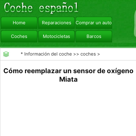
Home
Reparaciones
Comprar un automóvil
Coches
Motocicletas
Barcos
viajar
Camiones
*
Información del coche
>>
coches
>
>>
Mantenimiento General
>>
Afinados
Cómo reemplazar un sensor de oxígeno
Miata