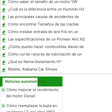
Cómo saber el tamaño de un motor VW
¿Cuál es la diferencia entre un Hummer H2
y H3?
Las principales causas de accidentes de
motos
Cómo encontrar Tamaños de las Llantas
Originales
Cómo instalar entrada de aire frío en un
2000 Ford F-150
Las especificaciones de un Pioneer Avic N2
¿Cómo puedo hacer combustible diesel de
Ag productos?
Cómo cortar ranuras de lubricación de un
rodamiento
¿Qué es Nema Aislamiento H?
Mobile, Alabama Car Shows
Noticias automotrices
Cómo mejorar el rendimiento
del motor Diesel
Cómo reemplazar la bujía en
un blanco LT aire libre 1650