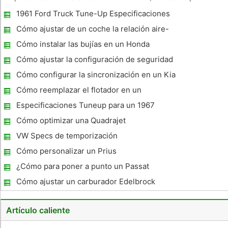
implican cambiar ciertas piezas y la reposición de ciertos
1961 Ford Truck Tune-Up Especificaciones
fluidos y en la mayoría de los coches, como el Dodge Stratus
2006,
Cómo ajustar de un coche la relación aire-
combustible
Cómo instalar las bujías en un Honda
Accord 2002
Cómo ajustar la configuración de seguridad
de un Honda Accord 4 cilindros 98
Cómo configurar la sincronización en un Kia
Sportage 1997
Cómo reemplazar el flotador en un
Quadrajet
Especificaciones Tuneup para un 1967
Pontiac 326 CI
Cómo optimizar una Quadrajet
VW Specs de temporización
Cómo personalizar un Prius
¿Cómo para poner a punto un Passat
Cómo ajustar un carburador Edelbrock
Artículo caliente