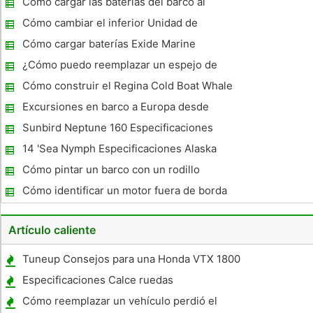
Cómo cargar las baterías del barco al
remolcar
Cómo cambiar el inferior Unidad de
engranaje de petróleo en un 4,3 MerCruiser
Cómo cargar baterías Exide Marine
¿Cómo puedo reemplazar un espejo de
popa del barco?
Cómo construir el Regina Cold Boat Whale
moldeado
Excursiones en barco a Europa desde
EE.UU.
Sunbird Neptune 160 Especificaciones
14 'Sea Nymph Especificaciones Alaska
Cómo pintar un barco con un rodillo
Cómo identificar un motor fuera de borda
Artículo caliente
Tuneup Consejos para una Honda VTX 1800
Especificaciones Calce ruedas
Cómo reemplazar un vehículo perdió el