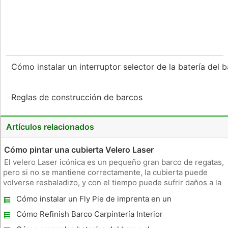
Cómo instalar un interruptor selector de la batería del 
Reglas de construcción de barcos
Artículos relacionados
Cómo pintar una cubierta Velero Laser
El velero Laser icónica es un pequeño gran barco de regatas,
pero si no se mantiene correctamente, la cubierta puede
volverse resbaladizo, y con el tiempo puede sufrir daños a la
estructura de fibra de vidrio. Pintura cubierta del láser para
Cómo instalar un Fly Pie de imprenta en un
prolongar su vida y también hará que se vea bien. Recubrim
Catalina 22
Cómo Refinish Barco Carpintería Interior