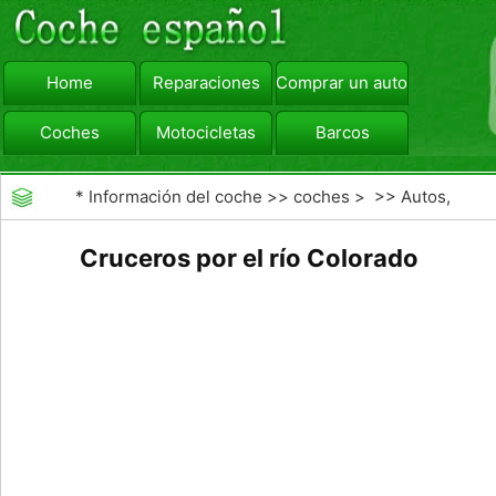
Home
Reparaciones
Comprar un automóvil
Coches
Motocicletas
Barcos
viajar
Camiones
*
Información del coche
>>
coches
> >>
Autos,
Autos
>>
Barcos
Cruceros por el río Colorado