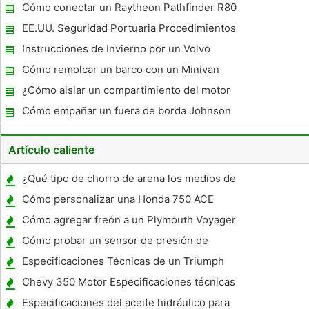
Cómo conectar un Raytheon Pathfinder R80
EE.UU. Seguridad Portuaria Procedimientos
Instrucciones de Invierno por un Volvo
Penta 4.3L
Cómo remolcar un barco con un Minivan
¿Cómo aislar un compartimiento del motor
en un barco
Cómo empañar un fuera de borda Johnson
Artículo caliente
¿Qué tipo de chorro de arena los medios de
comunicación que se utilizan en Rust?
Cómo personalizar una Honda 750 ACE
Cómo agregar freón a un Plymouth Voyager
1994
Cómo probar un sensor de presión de
aceite
Especificaciones Técnicas de un Triumph
GT6 1970
Chevy 350 Motor Especificaciones técnicas
Especificaciones del aceite hidráulico para