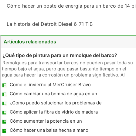
Cómo hacer un poste de energía para un barco de 14 p
La historia del Detroit Diesel 6-71 TIB
Artículos relacionados
¿Qué tipo de pintura para un remolque del barco?
Remolques para transportar barcos no pueden pasar toda su
tiempo bajo el agua, pero que pasar bastante tiempo en el
agua para hacer la corrosión un problema significativo. Al
pintar un remolque del barco, la preparación adecuada de la
Como el invierno al MerCruiser Bravo
superficie de la pintura es importante, pero aún más
Three
importante e
Cómo cambiar una bomba de agua en un
motor fuera de borda
¿Cómo puedo solucionar los problemas de
una Seadoo GSX 2000?
Cómo aplicar la fibra de vidrio de madera
Cómo aumentar la potencia en un
fueraborda
Cómo hacer una balsa hecha a mano