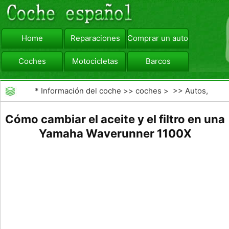
Home
Reparaciones
Comprar un automóvil
Coches
Motocicletas
Barcos
viajar
Camiones
*
Información del coche
>>
coches
> >>
Autos,
Autos
>>
Barcos
Cómo cambiar el aceite y el filtro en una
Yamaha Waverunner 1100X