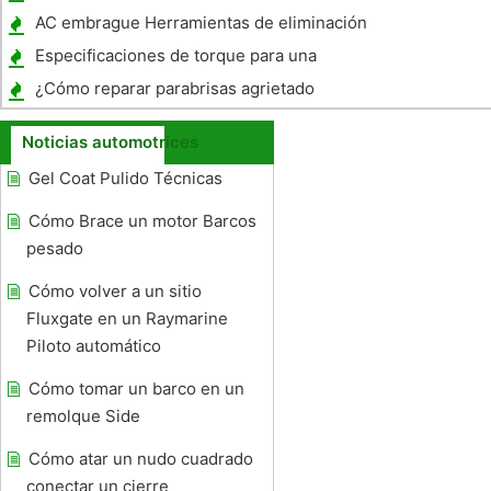
la 821E Case
AC embrague Herramientas de eliminación
Especificaciones de torque para una
Yamaha Virago 2005
¿Cómo reparar parabrisas agrietado
Noticias automotrices
Gel Coat Pulido Técnicas
Cómo Brace un motor Barcos
pesado
Cómo volver a un sitio
Fluxgate en un Raymarine
Piloto automático
Cómo tomar un barco en un
remolque Side
Cómo atar un nudo cuadrado
conectar un cierre