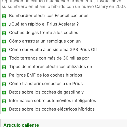
reputación de calidad establecido firmemente, Toyota lanzó
su sombrero en el anillo híbrido con un nuevo Camry en 2007.
El Camry Hybrid utiliza un motor de gasolina que trabaja mano
Bombardier eléctricos Especificaciones
a mano con un motor eléctrico y la batería. El 2011 Camry
Coche
Hybrid
¿Qué tan rápido el Prius Acelerar ?
Coches de gas frente a los coches
eléctricos alimentados por
Cómo arrastrar un remolque con un
vehículo híbrido
Cómo dar vuelta a un sistema GPS Prius Off
Todo terrenos con más de 30 millas por
galón
Tipos de motores eléctricos utilizados en
automóviles híbridos
Peligros EMF de los coches híbridos
Cómo transferir contactos a un Prius
Datos sobre los coches de gasolina y
electricidad
Información sobre automóviles inteligentes
Datos sobre los coches eléctricos híbridos
Artículo caliente