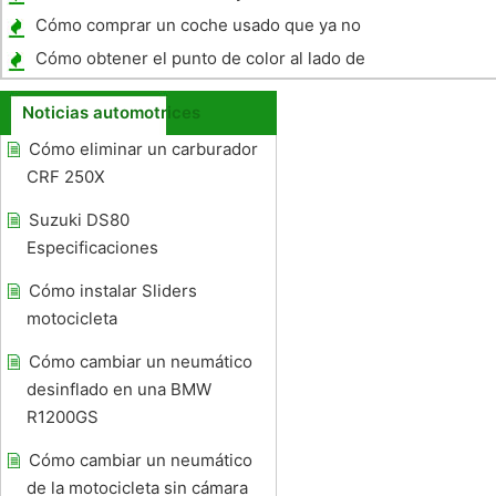
delanteros de disco en un 2007 Camry
Cómo comprar un coche usado que ya no
se Producido
Cómo obtener el punto de color al lado de
nuevos flancos del neumático
Noticias automotrices
Cómo eliminar un carburador
CRF 250X
Suzuki DS80
Especificaciones
Cómo instalar Sliders
motocicleta
Cómo cambiar un neumático
desinflado en una BMW
R1200GS
Cómo cambiar un neumático
de la motocicleta sin cámara