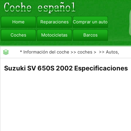
Home
Reparaciones
Comprar un automóvil
Coches
Motocicletas
Barcos
viajar
Camiones
*
Información del coche
>>
coches
> >>
Autos,
Autos
>>
Motocicletas
Suzuki SV 650S 2002 Especificaciones