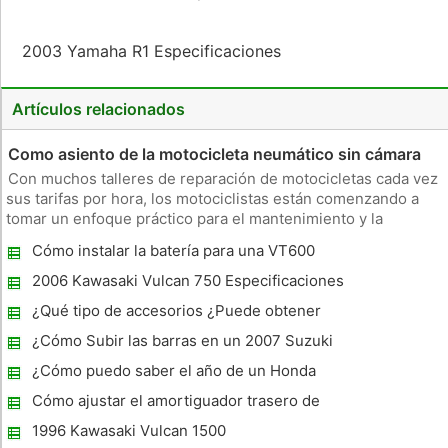
2003 Yamaha R1 Especificaciones
Artículos relacionados
Como asiento de la motocicleta neumático sin cámara
Con muchos talleres de reparación de motocicletas cada vez
sus tarifas por hora, los motociclistas están comenzando a
tomar un enfoque práctico para el mantenimiento y la
reparación de sus máquinas. Cambios de neumáticos son una
Cómo instalar la batería para una VT600
de las tareas más comunes que se realizan en el hogar, un
Shadow VLX
trabajo basta
2006 Kawasaki Vulcan 750 Especificaciones
¿Qué tipo de accesorios ¿Puede obtener
una motocicleta Kawasaki Ninja?
¿Cómo Subir las barras en un 2007 Suzuki
GSX-R1000?
¿Cómo puedo saber el año de un Honda
Z50 ?
Cómo ajustar el amortiguador trasero de
una Harley Softail
1996 Kawasaki Vulcan 1500