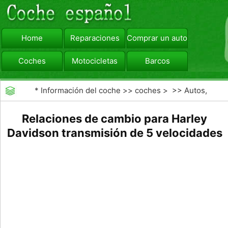
Home
Reparaciones
Comprar un automóvil
Coches
Motocicletas
Barcos
viajar
Camiones
*
Información del coche
>>
coches
> >>
Autos,
Autos
>>
Motocicletas
Relaciones de cambio para Harley
Davidson transmisión de 5 velocidades