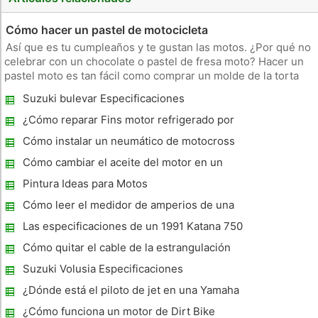
Cómo hacer un pastel de motocicleta
Así que es tu cumpleaños y te gustan las motos. ¿Por qué no
celebrar con un chocolate o pastel de fresa moto? Hacer un
pastel moto es tan fácil como comprar un molde de la torta
motocicleta y azuzando a la masa del pastel. ¿Por qué no
Suzuki bulevar Especificaciones
celebrar su cumpleaños soplando las velas de su pastel de
motocic
¿Cómo reparar Fins motor refrigerado por
aire
Cómo instalar un neumático de motocross
Cómo cambiar el aceite del motor en un
2003 Harley-Davidson Heritage Classic
Pintura Ideas para Motos
Cómo leer el medidor de amperios de una
Harley Davidson
Las especificaciones de un 1991 Katana 750
Cómo quitar el cable de la estrangulación
de la motocicleta
Suzuki Volusia Especificaciones
¿Dónde está el piloto de jet en una Yamaha
TT-R110?
¿Cómo funciona un motor de Dirt Bike