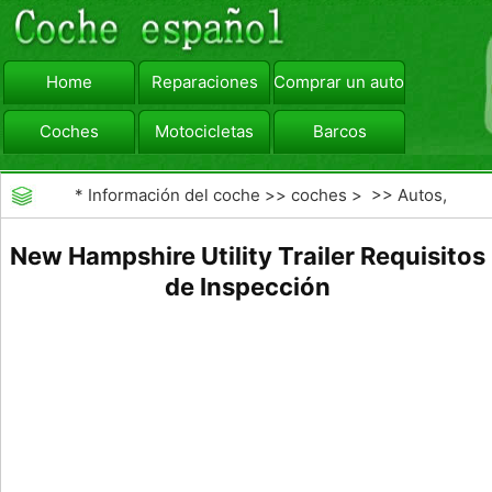
Home
Reparaciones
Comprar un automóvil
Coches
Motocicletas
Barcos
viajar
Camiones
*
Información del coche
>>
coches
> >>
Autos,
Autos
>>
Otros Autos
New Hampshire Utility Trailer Requisitos
de Inspección