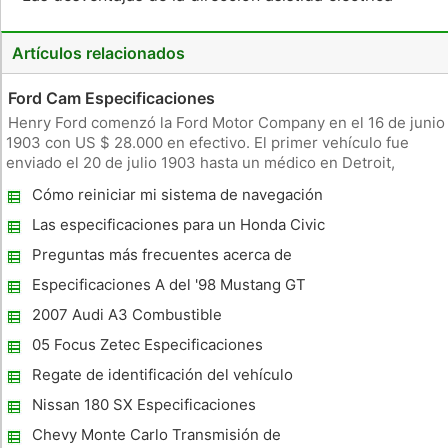
Artículos relacionados
Ford Cam Especificaciones
Henry Ford comenzó la Ford Motor Company en el 16 de junio
1903 con US $ 28.000 en efectivo. El primer vehículo fue
enviado el 20 de julio 1903 hasta un médico en Detroit,
Michigan. Ford inventó y desarrolló la línea de montaje móvil
Cómo reiniciar mi sistema de navegación
en 1913. Esto aumentó dramáticamente el nivel de producción
Lenmark Lexus
y redu
Las especificaciones para un Honda Civic
DX Hatchback 1996
Preguntas más frecuentes acerca de
Volkswagen Escarabajos
Especificaciones A del '98 Mustang GT
2007 Audi A3 Combustible
05 Focus Zetec Especificaciones
Regate de identificación del vehículo
Nissan 180 SX Especificaciones
Chevy Monte Carlo Transmisión de