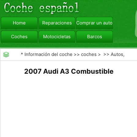
Home
Reparaciones
Comprar un automóvil
Coches
Motocicletas
Barcos
viajar
Camiones
*
Información del coche
>>
coches
> >>
Autos,
Autos
>>
Otros Autos
2007 Audi A3 Combustible