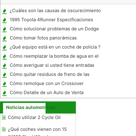
¿Cuáles son las causas de oscurecimiento
en automóvil de aceite del motor?
1995 Toyota 4Runner Especificaciones
Cómo solucionar problemas de un Dodge
Grand Caravan 2001
Cómo tomar fotos panorámicas
¿Qué equipo está en un coche de policía ?
Cómo reemplazar la bomba de agua en el
1995 Camaro LS1
Cómo averiguar si usted tiene entradas
sobre sus placas de Pennsylvania
Cómo quitar residuos de freno de las
ruedas
Cómo remolque con un Crossover
Cómo Detalle de un Auto de Venta
Noticias automotrices
Cómo utilizar 2 Cycle Oil
¿Qué coches vienen con 15