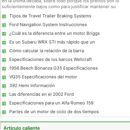
en la última década, sobre todo porque los precios son lo
suficientemente bajos como para justificar mantener su
vehículo, incluso si se está moviendo en el extranjero. La
Tipos de Travel Trailer Braking Systems
práctica es muy popular entre los propietarios de vehículos
de uno-
Ford Navigation System Instrucciones
¿Cuál es la diferencia entre un motor Briggs
& Stratton 450 Series Engine y un motor de
Es un Subaru WRX STI más rápido que un
la serie 500?
Ford Taurus
Cómo calcular la relación de la barra
Especificaciones de los barcos Wellcraft
1956 Beech Bonanza G35 Especificaciones
VQ35 Especificaciones del motor
392 Hemi Información
Las diferencias en el 2002 Ford
Thunderbird Premium y Deluxe
Especificaciones para un Alfa Romeo 159
Partes de un motor de ciclo de dos tiempos
Artículo caliente