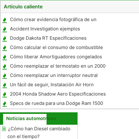
Artículo caliente
Cómo crear evidencia fotográfica de un
accidente de coche
Accident Investigation ejemplos
Dodge Dakota RT Especificaciones
Cómo calcular el consumo de combustible
Cómo liberar Amortiguadores congelados
Cómo reemplazar el termostato en un 2000
Chrysler Sebring Convertible
Cómo reemplazar un interruptor neutral
que no se mueva fuera del parque en un 97
Un fácil de seguir, Instalación Air Horn
Tahoe
2004 Honda Shadow Aero Especificaciones
Specs de rueda para una Dodge Ram 1500
2006
Noticias automotrices
¿Cómo han Diesel cambiado
con el tiempo?