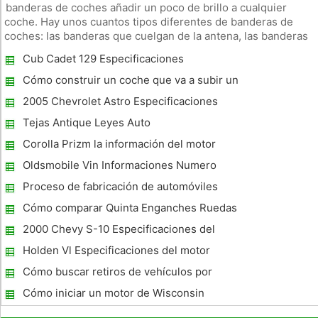
banderas de coches añadir un poco de brillo a cualquier
coche. Hay unos cuantos tipos diferentes de banderas de
coches: las banderas que cuelgan de la antena, las banderas
que cuelgan de las ventanas, y las banderas que cuelgan en
Cub Cadet 129 Especificaciones
el techo interior del coche. Banderas de coches se pueden
encontrar e
Cómo construir un coche que va a subir un
tramo de un proyecto de Física
2005 Chevrolet Astro Especificaciones
Tejas Antique Leyes Auto
Corolla Prizm la información del motor
Oldsmobile Vin Informaciones Numero
Proceso de fabricación de automóviles
Cómo comparar Quinta Enganches Ruedas
2000 Chevy S-10 Especificaciones del
Camión
Holden Vl Especificaciones del motor
Cómo buscar retiros de vehículos por
número de VIN
Cómo iniciar un motor de Wisconsin