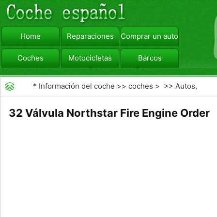
Home
Reparaciones
Comprar un automóvil
Coches
Motocicletas
Barcos
viajar
Camiones
*
Información del coche
>>
coches
> >>
Autos,
Autos
>>
Otros Autos
32 Válvula Northstar Fire Engine Order