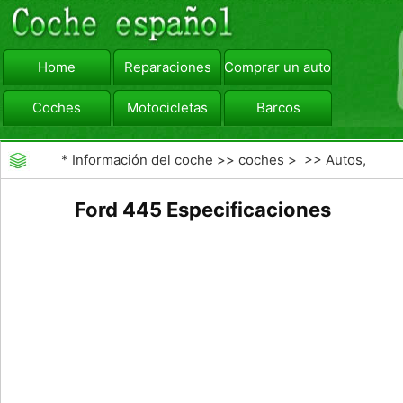
Home
Reparaciones
Comprar un automóvil
Coches
Motocicletas
Barcos
viajar
Camiones
*
Información del coche
>>
coches
> >>
Autos,
Autos
>>
Otros Autos
Ford 445 Especificaciones