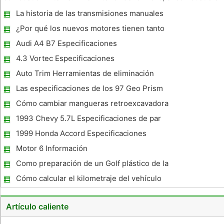
se inyecta en la parte superior, a continuación, encendida por
La historia de las transmisiones manuales
una bujía, para crear una explosión que empuja el pistón
¿Por qué los nuevos motores tienen tanto
plástico?
Audi A4 B7 Especificaciones
4.3 Vortec Especificaciones
Auto Trim Herramientas de eliminación
Las especificaciones de los 97 Geo Prism
Cómo cambiar mangueras retroexcavadora
1993 Chevy 5.7L Especificaciones de par
1999 Honda Accord Especificaciones
Motor 6 Información
Como preparación de un Golf plástico de la
cesta Body Paint
Cómo calcular el kilometraje del vehículo
Artículo caliente