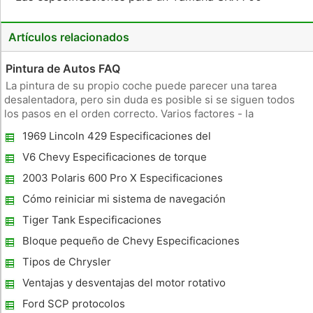
Artículos relacionados
Pintura de Autos FAQ
La pintura de su propio coche puede parecer una tarea
desalentadora, pero sin duda es posible si se siguen todos
los pasos en el orden correcto. Varios factores - la
preparación, la presión del compresor y la temperatura al
1969 Lincoln 429 Especificaciones del
pintar - determinar lo profesional su trabajo es cuando esté
motor
terminado. Imp
V6 Chevy Especificaciones de torque
2003 Polaris 600 Pro X Especificaciones
Cómo reiniciar mi sistema de navegación
Lenmark Lexus
Tiger Tank Especificaciones
Bloque pequeño de Chevy Especificaciones
Tipos de Chrysler
Ventajas y desventajas del motor rotativo
Ford SCP protocolos