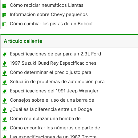
Cómo reciclar neumáticos Llantas
Información sobre Chevy pequeños
motores de bloque
Cómo cambiar las pistas de un Bobcat
Artículo caliente
Especificaciones de par para un 2.3L Ford
1997 Suzuki Quad Rey Especificaciones
Cómo determinar el precio justo para
vender su coche
Solución de problemas de automoción para
la luz del motor
Especificaciones del 1991 Jeep Wrangler
Consejos sobre el uso de una barra de
arcilla
¿Cuál es la diferencia entre un Dodge
Caravan y un Dodge Grand Caravan?
Cómo reemplazar una bomba de
combustible en un 1970 Pontiac 350
Cómo encontrar los números de parte de
mi Chevy Silverado
Las especificaciones de un 1987 Toyota