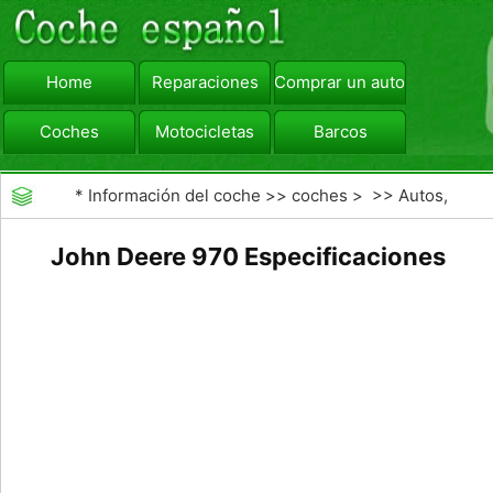
Home
Reparaciones
Comprar un automóvil
Coches
Motocicletas
Barcos
viajar
Camiones
*
Información del coche
>>
coches
> >>
Autos,
Autos
>>
Otros Autos
John Deere 970 Especificaciones