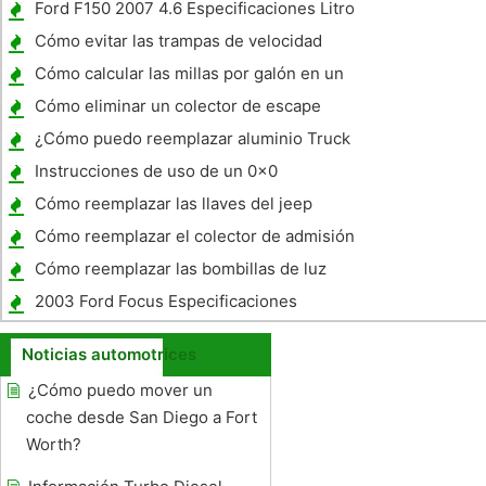
Ford F150 2007 4.6 Especificaciones Litro
Cómo evitar las trampas de velocidad
Cómo calcular las millas por galón en un
coche
Cómo eliminar un colector de escape
Broken Bolt en un camión Ford 390
¿Cómo puedo reemplazar aluminio Truck
Topper Windows?
Instrucciones de uso de un 0x0
Bernzomatic Soplete de corte 225
Cómo reemplazar las llaves del jeep
Cómo reemplazar el colector de admisión
Junta en un Saturn
Cómo reemplazar las bombillas de luz
trasera de su coche
2003 Ford Focus Especificaciones
Noticias automotrices
¿Cómo puedo mover un
coche desde San Diego a Fort
Worth?