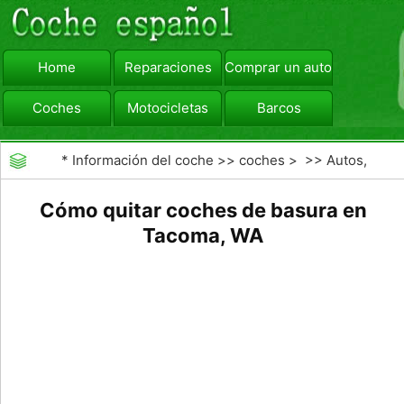
Home
Reparaciones
Comprar un automóvil
Coches
Motocicletas
Barcos
viajar
Camiones
*
Información del coche
>>
coches
> >>
Autos,
Autos
>>
Otros Autos
Cómo quitar coches de basura en
Tacoma, WA