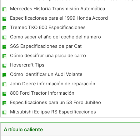
escuela de formación antes de contratar a nadie, y los que
Mercedes Historia Transmisión Automática
tienen la experiencia y la educación normalmente saltar a la
parte d
Especificaciones para el 1999 Honda Accord
Coupe
Tremec TKO 600 Especificaciones
Cómo saber el año del coche del número
Vin
S6S Especificaciones de par Cat
Cómo descifrar una placa de carro
Hovercraft Tips
Cómo identificar un Audi Volante
John Deere información de reparación
800 Ford Tractor Información
Especificaciones para un 53 Ford Jubileo
Tractor
Mitsubishi Eclipse RS Especificaciones
Artículo caliente