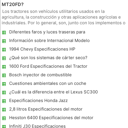
MT20FD?
Los tractores son vehículos utilitarios usados ​​en la
agricultura, la construcción y otras aplicaciones agrícolas e
industriales. Por lo general, son, junto con los implementos o
accesorios que están diseñados para tareas o trabajos
Diferentes faros y luces traseras para
específicos, como la labranza, rastrillar, cortar, cargar,
Cadillacs
cosecha
Información sobre Internacional Modelo
504 motores de los tractores
1994 Chevy Especificaciones HP
¿Qué son los sistemas de cárter seco?
1600 Ford Especificaciones del Tractor
Bosch inyector de combustible
Especificaciones
Cuestiones ambientales con un coche
Smart
¿Cuál es la diferencia entre el Lexus SC300
y el Lexus SC400 ?
Especificaciones Honda Jazz
2,8 litros Especificaciones del motor
Hesston 6400 Especificaciones del motor
Infiniti J30 Especificaciones