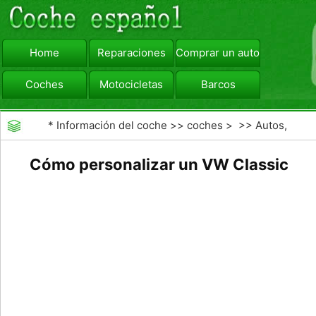
Home
Reparaciones
Comprar un automóvil
Coches
Motocicletas
Barcos
viajar
Camiones
*
Información del coche
>>
coches
> >>
Autos,
Autos
>>
Otros Autos
Cómo personalizar un VW Classic