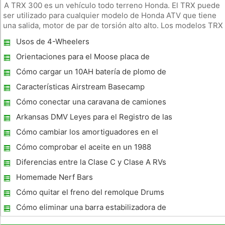
A TRX 300 es un vehículo todo terreno Honda. El TRX puede
ser utilizado para cualquier modelo de Honda ATV que tiene
una salida, motor de par de torsión alto alto. Los modelos TRX
generalmente se establecen para las carreras o para trabajos
Usos de 4-Wheelers
pesados ​​en una granja o rancho. Modelos TRX también se co
Orientaciones para el Moose placa de
montaje Plow
Cómo cargar un 10AH batería de plomo de
12V
Características Airstream Basecamp
Cómo conectar una caravana de camiones
de motor de batería
Arkansas DMV Leyes para el Registro de las
4 -Wheelers
Cómo cambiar los amortiguadores en el
Polaris Dragón RMK
Cómo comprobar el aceite en un 1988
Honda ATV 4X4
Diferencias entre la Clase C y Clase A RVs
Homemade Nerf Bars
Cómo quitar el freno del remolque Drums
Cómo eliminar una barra estabilizadora de
una moto de nieve Polaris