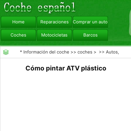
Home
Reparaciones
Comprar un automóvil
Coches
Motocicletas
Barcos
viajar
Camiones
*
Información del coche
>>
coches
> >>
Autos,
Autos
>>
Vehículos Recreacionales
Cómo pintar ATV plástico