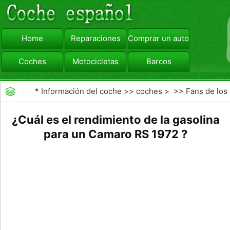
Home
Reparaciones
Comprar un automóvil
Coches
Motocicletas
Barcos
viajar
Camiones
*
Información del coche
>>
coches
> >>
Fans de los
coches
>>
Muscle Cars
¿Cuál es el rendimiento de la gasolina
para un Camaro RS 1972 ?