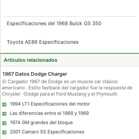
Especificaciones del 1968 Buick GS 350
Toyota AE86 Especificaciones
Artículos relacionados
1967 Datos Dodge Charger
El Cargador 1967 de Dodge es un muscle car clásico
americano . Estilo fastback del cargador fue la respuesta de
Chrysler -Dodge para el Ford Mustang y el Plymouth
Barracuda . 1967 fue el segundo año se produjo el cargador .
1994 LT1 Especificaciones del motor
Opciones de motor El cargador de 1967 ofrecieron varias
opciones de motor
Las diferencias entre el 1968 y 1969
Chevelle
1974 GM grandes del bloque
Especificaciones
2001 Camaro SS Especificaciones