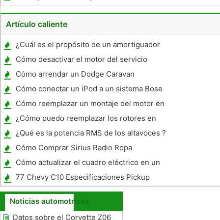
Artículo caliente
¿Cuál es el propósito de un amortiguador
de chispas en una Silenciador ATV ?
Cómo desactivar el motor del servicio
pronto la luz en un 1999 Mazda Protege
Cómo arrendar un Dodge Caravan
Cómo conectar un iPod a un sistema Bose
MX5 Miata
Cómo reemplazar un montaje del motor en
un Sonata
¿Cómo puedo reemplazar los rotores en
una Toyota 4Runner 2002?
¿Qué es la potencia RMS de los altavoces ?
Cómo Comprar Sirius Radio Ropa
Cómo actualizar el cuadro eléctrico en un
Catalina 36
77 Chevy C10 Especificaciones Pickup
Noticias automotrices
Datos sobre el Corvette Z06