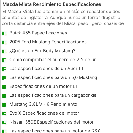
Mazda Miata Rendimiento Especificaciones
El Mazda Miata fue a tomar en el clásico roadster de dos
asientos de Inglaterra. Aunque nunca un terror dragstrip,
corta distancia entre ejes del Miata, peso ligero, chasis de
respuesta y la personalidad ansiosa ayudó a compensar su
Buick 455 Especificaciones
carencia de energía. Poder Primera generación (1989 a 1997)
Miata
2005 Ford Mustang Especificaciones
¿Qué es un Fox Body Mustang?
Cómo comprobar el número de VIN de un
Corvette 1971
Las especificaciones de un Audi TT
vehículo
Las especificaciones para un 5,0 Mustang
Especificaciones de un motor LT1
Las especificaciones para un cargador de
1990 Dodge Ram
Mustang 3.8L V - 6 Rendimiento
Evo X Especificaciones del motor
Nissan 350Z Especificaciones del motor
Las especificaciones para un motor de RSX