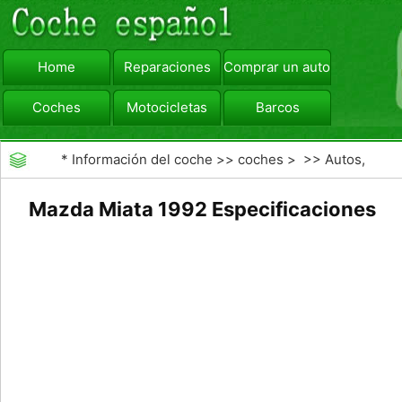
Home
Reparaciones
Comprar un automóvil
Coches
Motocicletas
Barcos
viajar
Camiones
*
Información del coche
>>
coches
> >>
Autos,
Autos
>>
Coches Deportivos
Mazda Miata 1992 Especificaciones