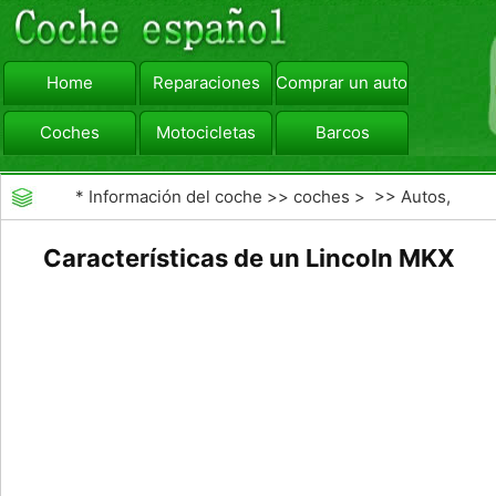
Home
Reparaciones
Comprar un automóvil
Coches
Motocicletas
Barcos
viajar
Camiones
*
Información del coche
>>
coches
> >>
Autos,
Autos
>>
SUV y Todoterreno
Características de un Lincoln MKX