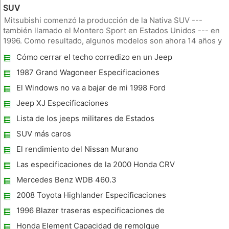
SUV
Mitsubishi comenzó la producción de la Nativa SUV ---
también llamado el Montero Sport en Estados Unidos --- en
1996. Como resultado, algunos modelos son ahora 14 años y
muchas SUV Nativa tienen menor valor. Puede que tenga que
Cómo cerrar el techo corredizo en un Jeep
conocer el valor de su Nativa SUV para un divorcio o
Grand Cherokee 2001
liquidación de bien
1987 Grand Wagoneer Especificaciones
El Windows no va a bajar de mi 1998 Ford
Explorer XLT
Jeep XJ Especificaciones
Lista de los jeeps militares de Estados
Unidos
SUV más caros
El rendimiento del Nissan Murano
Las especificaciones de la 2000 Honda CRV
Mercedes Benz WDB 460.3
Especificaciones
2008 Toyota Highlander Especificaciones
1996 Blazer traseras especificaciones de
gama
Honda Element Capacidad de remolque