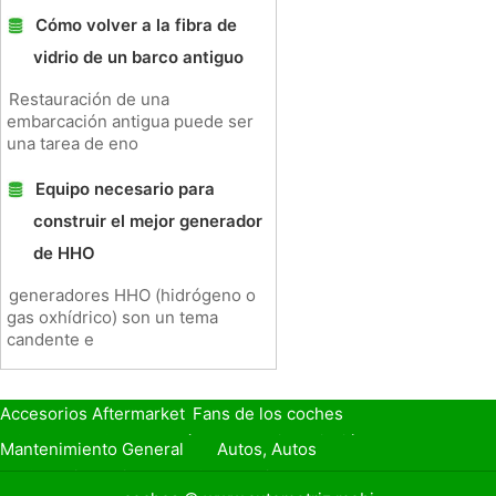
Cómo volver a la fibra de
vidrio de un barco antiguo
Restauración de una
embarcación antigua puede ser
una tarea de eno
Equipo necesario para
construir el mejor generador
de HHO
generadores HHO (hidrógeno o
gas oxhídrico) son un tema
candente e
Accesorios Aftermarket
Fans de los coches
Seguro de Coche
Préstamos y Financiación
Mantenimiento General
Autos, Autos
Seguridad Vial
Combustibles