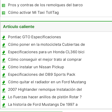
Pros y contras de los remolques del barco
Cómo activar Mi Taxi TollTag
Artículo caliente
Pontiac GTO Especificaciones
Cómo poner en la motocicleta Cubiertas de
la Baranda
Especificaciones para un Honda CL360 bici
del camino 1975
Cómo conseguir el mejor trato al comprar
un coche nuevo
Cómo instalar un Nissan Pickup
Convertidor de par
Especificaciones del DB9 Sports Pack
Cómo quitar el radiador en un Ford Mustang
1994
2007 Highlander remolque Instalación del
arnés de cableado
Lo Fuerzas hacer anillos de pistón Rotar ?
La historia de Ford Mustangs De 1997 a
2006