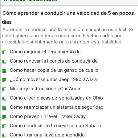
Cómo aprender a conducir una velocidad de 5 en pocos
días
Aprender a conducir una transmisión manual no es difícil. Si
usted quiere aprender a conducir un 5 velocidades por
necesidad o simplemente para aprender esta habilidad
básica, puede hacerlo en pocos días. Una transmisión manual
Cómo mejorar el rendimiento de
ofrece una mejor economía de combustible y la aceleración
combustible en un Toyota Sienna
de un sistema
Cómo renovar la licencia de conducir de
Texas Online
Cómo hacer copia de un ganso de cuello
Remolque
¿Cómo moverse unos Jeep 1990 2WD a
4WD De
Mercury Instrucciones Car Audio
Cómo crear placas personalizadas en Ohio
Cómo reemplazar un sistema de seguridad
Python
Cómo prevenir Travel Trailer Sway
Cómo conducir en la nieve con un Subaru
WRX
Cómo tirar una llave de encendido