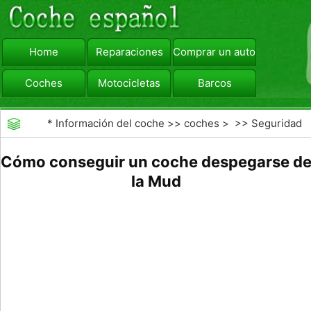
Home
Reparaciones
Comprar un automóvil
Coches
Motocicletas
Barcos
viajar
Camiones
*
Información del coche
>>
coches
> >>
Seguridad
Vial
>>
Consejos de Conducción
Cómo conseguir un coche despegarse d
la Mud