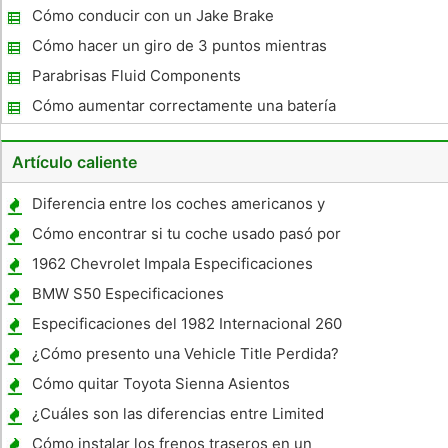
coches
Cómo conducir con un Jake Brake
Cómo hacer un giro de 3 puntos mientras
manejas
Parabrisas Fluid Components
Cómo aumentar correctamente una batería
Artículo caliente
Diferencia entre los coches americanos y
europeos
Cómo encontrar si tu coche usado pasó por
todas Recuerda
1962 Chevrolet Impala Especificaciones
BMW S50 Especificaciones
Especificaciones del 1982 Internacional 260
Tractor
¿Cómo presento una Vehicle Title Perdida?
Cómo quitar Toyota Sienna Asientos
¿Cuáles son las diferencias entre Limited
Slip y ejes de patinaje no limitada?
Cómo instalar los frenos traseros en un