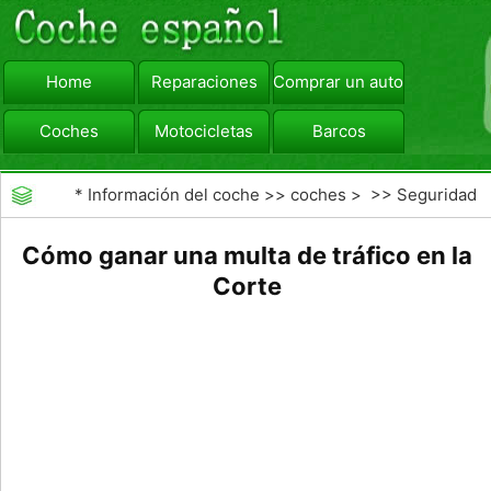
Home
Reparaciones
Comprar un automóvil
Coches
Motocicletas
Barcos
viajar
Camiones
*
Información del coche
>>
coches
> >>
Seguridad
Vial
>>
Consejos de Conducción
Cómo ganar una multa de tráfico en la
Corte