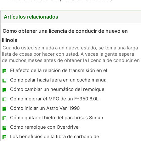
Artículos relacionados
Cómo obtener una licencia de conducir de nuevo en
Illinois
Cuando usted se muda a un nuevo estado, se toma una larga
lista de cosas por hacer con usted. A veces la gente espera
de muchos meses antes de obtener la licencia de conducir en
su nuevo estado. Sin embargo, usted debe tratar de
El efecto de la relación de transmisión en el
conseguir una nueva licencia tan pronto como sea posible.
rendimiento de la gasolina
Esto le ayuda
Cómo pelar hacia fuera en un coche manual
Cómo cambiar un neumático del remolque
del caballo
Cómo mejorar el MPG de un F-350 6.0L
Cómo iniciar un Astro Van 1990
Cómo quitar el hielo del parabrisas Sin un
raspador de hielo
Cómo remolque con Overdrive
Los beneficios de la fibra de carbono de