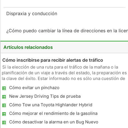
Dispraxia y conducción
¿Cómo puedo cambiar la línea de direcciones en la lic
Artículos relacionados
Cómo inscribirse para recibir alertas de tráfico
Si la elección de una ruta para el tráfico de la mañana o la
planificación de un viaje a través del estado, la preparación es
la clave del éxito. Estar informado no es sólo una cuestión de
saber los mejores atajos alrededor de la ciudad, sin embargo
Cómo evitar un pinchazo
--- se puede saber lo que otros conductores en la
New Jersey Driving Tips de prueba
Cómo Tow una Toyota Highlander Hybrid
4WD
Cómo mejorar el rendimiento de la gasolina
en un Ford Bronco
Cómo desactivar la alarma en un Bug Nuevo