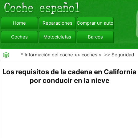
Home
Reparaciones
Comprar un automóvil
Coches
Motocicletas
Barcos
viajar
Camiones
*
Información del coche
>>
coches
> >>
Seguridad
Vial
>>
Consejos de Conducción
Los requisitos de la cadena en California
por conducir en la nieve