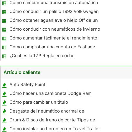
VW
Cómo cambiar una transmisión automática
Cómo conducir un palillo 1992 Volkswagen
Jetta
Cómo obtener aguanieve o hielo Off de un
coche
Cómo conducir con neumáticos de invierno
Cómo aumentar fácilmente el rendimiento
de gasolina
Cómo comprobar una cuenta de Fastlane
saldo en línea ?
¿Cuál es la 12 ª Regla en coche
Artículo caliente
Auto Safety Paint
Cómo hacer una camioneta Dodge Ram
Louder
Cómo para cambiar un título
Desgaste del neumático anormal de
Volkswagen Cars
Drum & Disco de freno de corte Tipos de
máquina
Cómo instalar un horno en un Travel Trailer