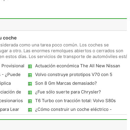
u coche
nsiderada como una tarea poco común. Los coches se
lugar a otro. Las enormes remolques abiertos o cerrados son
en estos días. Los servicios de transporte de automóviles están
 Provisional
Actuación económica The All New Nissan
Skyline R33 Gts25-t .......
s - ¿Puede
Volvo construye prototipos V70 con 5
 oferta
Combustibles
iplica
Son 8 Gm Marcas demasiado?
ciación de
¿Fue sólo suerte para Chrysler?
ncesionarios
T6 Turbo con tracción total: Volvo S80s
Nueva Driveline
para Lear
¿Cómo construir un coche eléctrico -
conversión de coches eléctricos