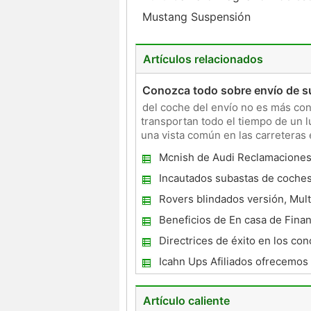
Mustang Suspensión
Artículos relacionados
Conozca todo sobre envío de s
del coche del envío no es más co
transportan todo el tiempo de un 
una vista común en las carreteras 
siendo utilizados por los
Mcnish de Audi Reclamaciones
primera fila en Le Mans
Incautados subastas de coche
usted realmente conseguir una
Rovers blindados versión, Mult
Beneficios de En casa de Finan
coches
Directrices de éxito en los co
de coches
Icahn Ups Afiliados ofrecemos 
Artículo caliente