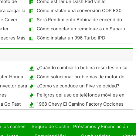
emoto de
Cómo estirar un Dash Pad vinilo
a cargar la
Cómo instalar una conversión COP E30
re Cover
Será Rendimiento Bobina de encendido
realmente hacer alguna diferencia?
rter
Cómo conectar un remolque a un Subaru
2010
presores Más
Cómo instalar un 996 Turbo IPD
¿Cuándo cambiar la bobina resortes en su
coche?
oter Honda
Cómo solucionar problemas de motor de
fumar después de sustituir los inyectores
inyector para
¿Cómo se conduce un Five velocidad?
de combustible
nes
Peligros del uso de teléfonos móviles en
Coches
a Go Fast
1968 Chevy El Camino Factory Opciones
e los coches
Seguro de Coche
Préstamos y Financiación