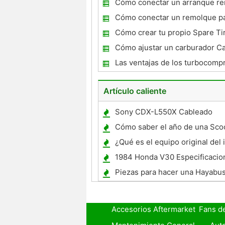
Cómo conectar un arranque r
coches
Cómo conectar un remolque par
batería de un vehículo
Cómo crear tu propio Spare Ti
Cómo ajustar un carburador Ca
Las ventajas de los turbocom
Superchargers
Artículo caliente
Sony CDX-L550X Cableado
Cómo saber el año de una Sco
¿Qué es el equipo original del 
el Detroit Diesel ?
1984 Honda V30 Especificacio
Piezas para hacer una Hayabus
Accesorios Aftermarket
Fans d