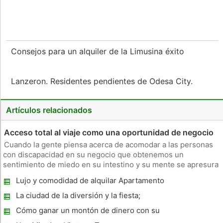
Consejos para un alquiler de la Limusina éxito
Lanzeron. Residentes pendientes de Odesa City.
Artículos relacionados
Acceso total al viaje como una oportunidad de negocio
Cuando la gente piensa acerca de acomodar a las personas
con discapacidad en su negocio que obtenemos un
sentimiento de miedo en su intestino y su mente se apresura
a buscar esa fecha tan importante, cuando la Ley de
Lujo y comodidad de alquilar Apartamento
Estadounidenses con Discapacidades (ADA ) entró en vigor.
de Lujo
No tiene que ser así! Cua
La ciudad de la diversión y la fiesta;
Citylights Ahmedabad
Cómo ganar un montón de dinero con su
negocio en Agel