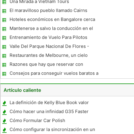
Una Mirada a Vietnam Tours
El maravilloso pueblo llamado Cairns
Hoteles económicos en Bangalore cerca
MG Road
Mantenerse a salvo la conducción en el
extranjero
Entrenamiento de Vuelo Para Pilotos
Internacionales
Valle Del Parque Nacional De Flores -
Excursionistas seductora
Restaurantes de Melbourne, un cielo
Epicurian.
Razones que hay que reservar con
Vakantievilla Ibiza Online
Consejos para conseguir vuelos baratos a
Hawaii
Artículo caliente
La definición de Kelly Blue Book valor
Cómo hacer una infinidad G35 Faster
Cómo Formular Car Polish
Cómo configurar la sincronización en un