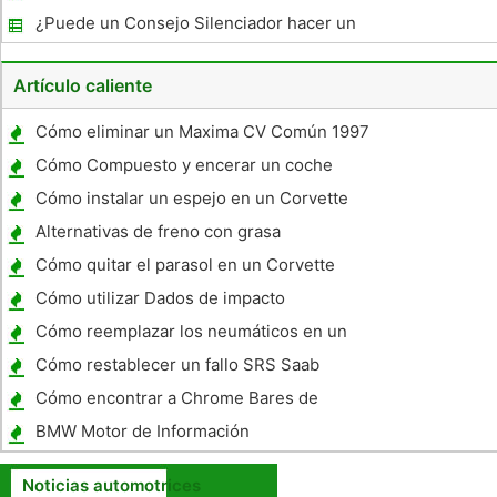
¿Puede un Consejo Silenciador hacer un
sonido de coches profundo ?
Artículo caliente
Cómo eliminar un Maxima CV Común 1997
Cómo Compuesto y encerar un coche
Cómo instalar un espejo en un Corvette
1991
Alternativas de freno con grasa
Cómo quitar el parasol en un Corvette
Cómo utilizar Dados de impacto
Cómo reemplazar los neumáticos en un
1998 Suzuki X 90
Cómo restablecer un fallo SRS Saab
Cómo encontrar a Chrome Bares de
servicio para una Dodge Ram 1500 2005
BMW Motor de Información
Noticias automotrices