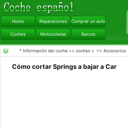
Home
Reparaciones
Comprar un automóvil
Coches
Motocicletas
Barcos
viajar
Camiones
*
Información del coche
>>
coches
> >>
Accesorios
Aftermarket
>>
Generales Actualizaciones Auto
Cómo cortar Springs a bajar a Car