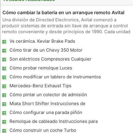
Cómo cambiar la batería en un arranque remoto Avital
Una división de Directed Electronics, Avital comenzó a
producir sistemas de entrada sin llave de arranque a control
remoto conveniente y desde principios de 1990. Cada unidad
de arranque remoto Avital funciona con una batería de litio de
Vs cerámica. Kevlar Brake Pads
3 voltios diseñada para durar aproximadamente un año bajo
uso
Cómo tirar de un Chevy 350 Motor
Son eléctricos Compresores Cualquier
Good
Cómo probar remolque Luces
Cómo modificar un tablero de instrumentos
del coche para parecer una nave espacial
Mercedes-Benz Exhaust Tips
Cómo pintar un colector de admisión
Miata Short Shifter Instrucciones de
instalación
Cómo configurar una parada piñón
Remolque de cableado Instrucciones para
arnés un Toyota RAV4 2008
Cómo construir un coche Turbo