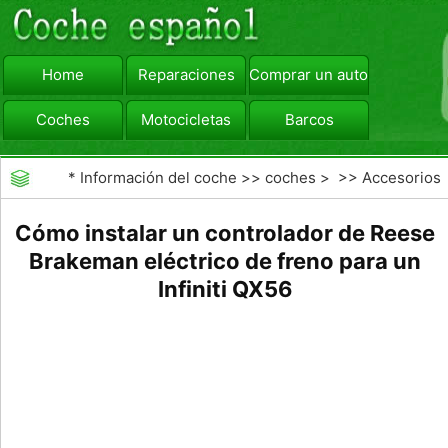
Home
Reparaciones
Comprar un automóvil
Coches
Motocicletas
Barcos
viajar
Camiones
*
Información del coche
>>
coches
> >>
Accesorios
Aftermarket
>>
Generales Actualizaciones Auto
Cómo instalar un controlador de Reese
Brakeman eléctrico de freno para un
Infiniti QX56