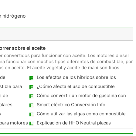
de hidrógeno
rrer sobre el aceite
r convertidos para funcionar con aceite. Los motores diesel
ra funcionar con muchos tipos diferentes de combustible, por
os en aceite. El aceite vegetal y aceite de maní son tipos
 de
Los efectos de los híbridos sobre los
recursos de combustible
tible para
¿Cómo afecta el uso de combustible
biodiesel Líneas de combustible
e de
Cómo convertir un motor de gasolina con
ndo
alcohol
olares
Smart eléctrico Conversión Info
s
Cómo utilizar las algas como combustible
Biodiesel
 para motores
Explicación de HHO Neutral placas
e de girasol