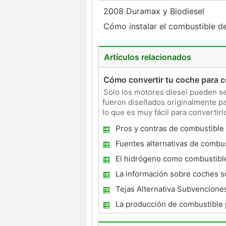
2008 Duramax y Biodiesel
Cómo instalar el combustible 
Artículos relacionados
Cómo convertir tu coche para co
Sólo los motores diesel pueden se
fueron diseñados originalmente pa
lo que es muy fácil para convertirl
comunes de combusti
Pros y contras de combustible
hidrógeno
Fuentes alternativas de combus
motor Coches
El hidrógeno como combustibl
transporte se están desarrolla
La información sobre coches s
Tejas Alternativa Subvencione
combustible
La producción de combustible
diesel de ozonización del aceit