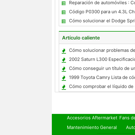
Reparación de automóviles : 
solucionar problemas de las se
Código P0300 para un 4.3L Ch
Cómo solucionar el Dodge Sprin
Display Oil Can
Artículo caliente
Cómo solucionar problemas d
Tekonsha
2002 Saturn L300 Especificac
Cómo conseguir un título de u
abandonado en Iowa
1999 Toyota Camry Lista de có
color
Cómo comprobar el líquido de 
transmisión en un Chevy Blaze
Accesorios Aftermarket
Fans d
Mantenimiento General
Auto