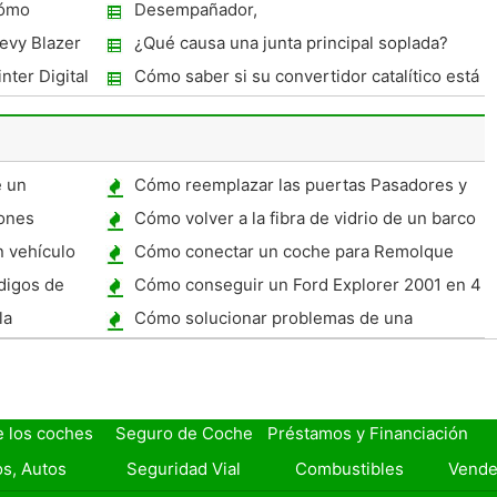
el bloqueo de la puerta
Cómo
Desempañador,
ñales de giro
evy Blazer
¿Qué causa una junta principal soplada?
ter Digital
Cómo saber si su convertidor catalítico está
roto
e un
Cómo reemplazar las puertas Pasadores y
bujes en un Chevy Tahoe
iones
Cómo volver a la fibra de vidrio de un barco
antiguo
n vehículo
Cómo conectar un coche para Remolque
digos de
Cómo conseguir un Ford Explorer 2001 en 4
-Wheel Mode Low
la
Cómo solucionar problemas de una
r
Autohelm ST7000
e los coches
Seguro de Coche
Préstamos y Financiación
s, Autos
Seguridad Vial
Combustibles
Vende