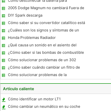
Cómo desconectar la batería para
solucionar un alternador
2005 Dodge Magnum no cambiará Fuera de
Park
DIY Spark descarga
Cómo saber si su convertidor catalítico está
roto
¿Cuáles son los signos y síntomas de un
fallo del sensor de O2?
Honda Problemas Radiador
¿Qué causa un sonido en el asiento del
conductor de un Honda Odyssey 2005?
¿Cómo saber si las bombas de combustible
se apagaron
Cómo solucionar problemas de un 302
Sistema de combustible Ford
¿Cómo saber cuándo cambiar un filtro de
combustible
Cómo solucionar problemas de la
suspensión neumática en un Ford /Mercury
Grand Marquis
Artículo caliente
Cómo identificar un motor LT1
Cómo cambiar un neumático en su coche