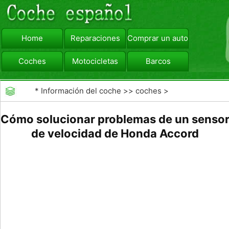
Home
Reparaciones
Comprar un automóvil
Coches
Motocicletas
Barcos
viajar
Camiones
*
Información del coche
>>
coches
>
>>
Reparaciones
>>
Diagnóstico de Averías
Cómo solucionar problemas de un senso
de velocidad de Honda Accord