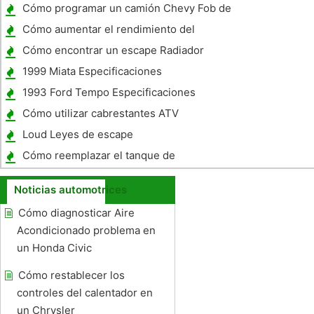
con Herramientas de mano
Cómo programar un camión Chevy Fob de
la llave
Cómo aumentar el rendimiento del
combustible en un Chrysler 3.3 Viruta 1995
Cómo encontrar un escape Radiador
1999 Miata Especificaciones
1993 Ford Tempo Especificaciones
Cómo utilizar cabrestantes ATV
Loud Leyes de escape
Cómo reemplazar el tanque de
recuperación del refrigerante en un Chevy
Noticias automotrices
Camaro
Cómo diagnosticar Aire
Acondicionado problema en
un Honda Civic
Cómo restablecer los
controles del calentador en
un Chrysler