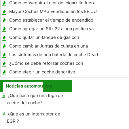
Dodge Dakota
Cómo conseguir el olor del cigarrillo fuera
de un coche de A /C
Mayor Coches MPG vendidos en los EE.UU.
Cómo establecer el tiempo de encendido
en un bloque pequeño Ford
Cómo agregar un SR- 22 a una política ya
tengo
Cómo quitar un tanque de gas con
revestimiento de plástico
Cómo cambiar Juntas de culata en una
3000GT
Los síntomas de una batería de coche Dead
¿Cómo se debe reforzar coches con
bombillas halógenas con sistema de
Cómo elegir un coche deportivo
descarga de alta intesity
Noticias automotrices
¿Qué hace que una fuga de
aceite del coche?
¿Qué es un interruptor de
EGR ?