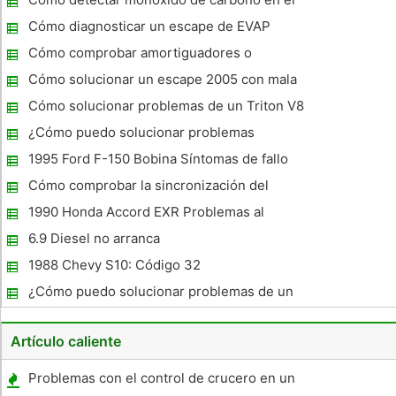
antiniebla, vidrios polarizados, aire acondicionado, ventanas
anticongelante
eléct
Cómo diagnosticar un escape de EVAP
Trailblazer
Cómo comprobar amortiguadores o
puntales MacPherson en un Toyota Corolla
Cómo solucionar un escape 2005 con mala
economía de combustible
Cómo solucionar problemas de un Triton V8
Ford Expedition
¿Cómo puedo solucionar problemas
Cranking Con un Jeep Grand Cherokee 6
1995 Ford F-150 Bobina Síntomas de fallo
Cilindro 1997
Cómo comprobar la sincronización del
cárter de Caterpillar C15
1990 Honda Accord EXR Problemas al
iniciar
6.9 Diesel no arranca
1988 Chevy S10: Código 32
¿Cómo puedo solucionar problemas de un
Toyota 4Runner Motor 1984?
Artículo caliente
Problemas con el control de crucero en un