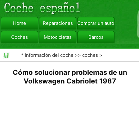
Home
Reparaciones
Comprar un automóvil
Coches
Motocicletas
Barcos
viajar
Camiones
*
Información del coche
>>
coches
>
>>
Reparaciones
>>
Diagnóstico de Averías
Cómo solucionar problemas de un
Volkswagen Cabriolet 1987