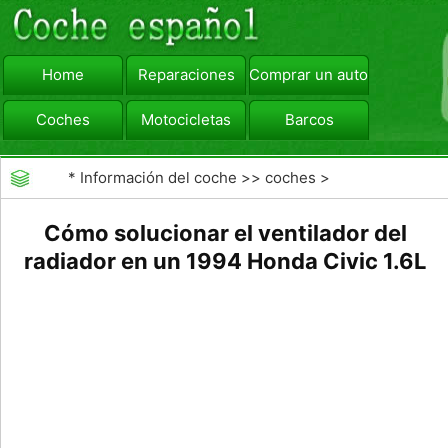
Home
Reparaciones
Comprar un automóvil
Coches
Motocicletas
Barcos
viajar
Camiones
*
Información del coche
>>
coches
>
>>
Reparaciones
>>
Diagnóstico de Averías
Cómo solucionar el ventilador del
radiador en un 1994 Honda Civic 1.6L