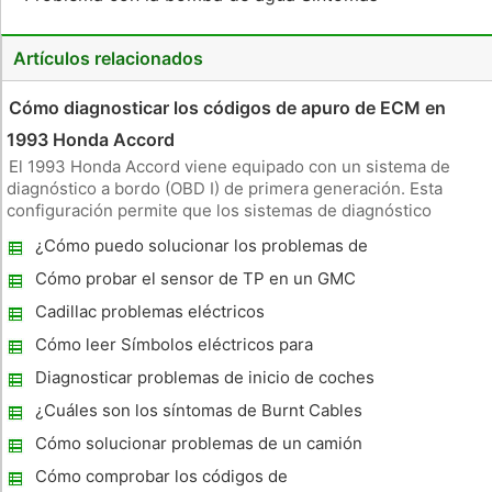
Artículos relacionados
Cómo diagnosticar los códigos de apuro de ECM en
1993 Honda Accord
El 1993 Honda Accord viene equipado con un sistema de
diagnóstico a bordo (OBD I) de primera generación. Esta
configuración permite que los sistemas de diagnóstico
controlados en su Acuerdo para enviar un código de
¿Cómo puedo solucionar los problemas de
problema específico para el módulo de control del motor
los códigos de luz del motor en un VW 2002
(ECM) o computadora del vehíc
Cómo probar el sensor de TP en un GMC
Cabrio?
Sierra 1990
Cadillac problemas eléctricos
Cómo leer Símbolos eléctricos para
automóviles
Diagnosticar problemas de inicio de coches
¿Cuáles son los síntomas de Burnt Cables
de Bujía ?
Cómo solucionar problemas de un camión
de Dodge Transmission 2001
Cómo comprobar los códigos de