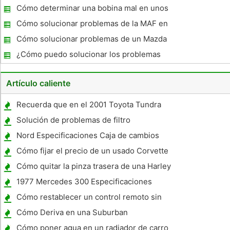
mantenimiento para un 2005 Acura
Cómo determinar una bobina mal en unos
1.968 Firebird
Cómo solucionar problemas de la MAF en
un Ford Explorer
Cómo solucionar problemas de un Mazda
MX6
¿Cómo puedo solucionar los problemas
Faros Camaro?
Artículo caliente
Recuerda que en el 2001 Toyota Tundra
Solución de problemas de filtro
Nord Especificaciones Caja de cambios
Cómo fijar el precio de un usado Corvette
Cómo quitar la pinza trasera de una Harley
Davidson FLSTC 2003
1977 Mercedes 300 Especificaciones
Cómo restablecer un control remoto sin
llave
Cómo Deriva en una Suburban
Cómo poner agua en un radiador de carro