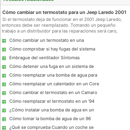
Cómo cambiar un termostato para un Jeep Laredo 2001
Si el termostato deja de funcionar en el 2001 Jeep Laredo,
entonces debe ser reemplazado. Tomando un pequeño
trabajo a un distribuidor para las reparaciones será caro,
aunque el termostato mecánico sólo cuesta unos pocos
Cómo cambiar un termostato en una
dólares. Con unas pocas herramientas básicas que usted
camioneta Toyota 1994
puede cambiar que el ter
Cómo comprobar si hay fugas del sistema
de refrigeración en un Toyota Corolla
Embrague del ventilador Síntomas
Cómo detener una fuga en un sistema de
calefacción del automóvil
Cómo reemplazar una bomba de agua para
un Volvo 940
Cómo reemplazar un calentador en un Core
2 000 F150
Cómo cambiar el termostato en un Camaro
Cómo reemplazar el termostato en un '94
Camaro
¿Cómo instalar una bomba de agua en un
Oldsmobile Achieva 1992?
Cómo tomar la bomba de agua de un 96
Silverado
¿Qué se comprueba Cuando un coche se