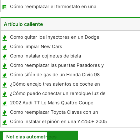
sobrecalienta
Cómo reemplazar el termostato en una
Grand Caravan 2001
Artículo caliente
Cómo quitar los inyectores en un Dodge
Diesel 2004
Cómo limpiar New Cars
Cómo instalar cojinetes de biela
Cómo reemplazar las puertas Pasadores y
bujes en un Chevy Tahoe
Cómo sifón de gas de un Honda Civic 98
¿Cómo encajo tres asientos de coche en
una Honda CR-V?
¿Cómo puedo conectar un remolque luz de
freno?
2002 Audi TT Le Mans Quattro Coupe
Especificaciones
Cómo reemplazar Toyota Claves con un
chip de
Cómo instalar el piñón en una YZ250F 2005
Noticias automotrices