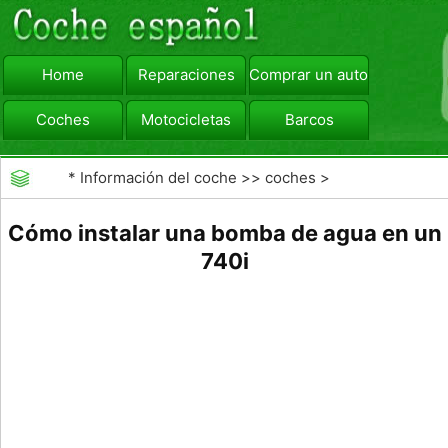
Home
Reparaciones
Comprar un automóvil
Coches
Motocicletas
Barcos
viajar
Camiones
*
Información del coche
>>
coches
>
>>
Reparaciones
>>
Refrigeración del Motor
Cómo instalar una bomba de agua en un
740i