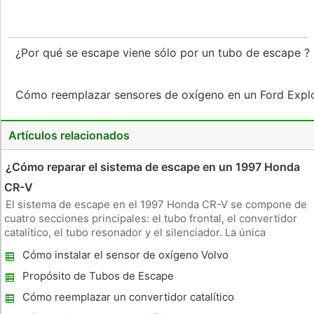
¿Por qué se escape viene sólo por un tubo de escape ?
Cómo reemplazar sensores de oxígeno en un Ford Expl
Artículos relacionados
¿Cómo reparar el sistema de escape en un 1997 Honda
CR-V
El sistema de escape en el 1997 Honda CR-V se compone de
cuatro secciones principales: el tubo frontal, el convertidor
catalítico, el tubo resonador y el silenciador. La única
reparación que puede hacerse en el tubo de escape de la CR-
Cómo instalar el sensor de oxígeno Volvo
V es la sustitución de las secciones o las juntas. En la mayoría
1997 850
Propósito de Tubos de Escape
Cómo reemplazar un convertidor catalítico