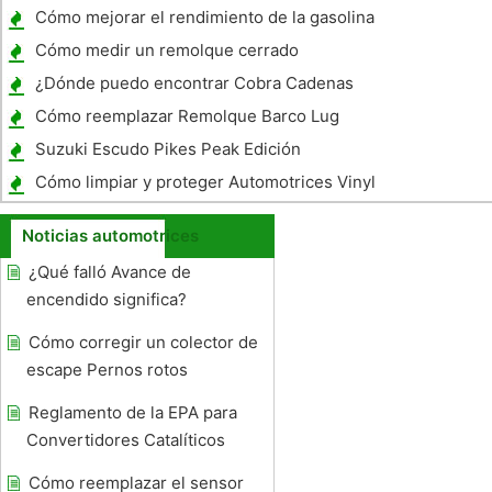
remolque autocaravana rv de Entrenadores
Cómo mejorar el rendimiento de la gasolina
con un 1500 Dodge RAM
Cómo medir un remolque cerrado
¿Dónde puedo encontrar Cobra Cadenas
para neumáticos ?
Cómo reemplazar Remolque Barco Lug
Bolts
Suzuki Escudo Pikes Peak Edición
Especificaciones
Cómo limpiar y proteger Automotrices Vinyl
Graphics
Noticias automotrices
¿Qué falló Avance de
encendido significa?
Cómo corregir un colector de
escape Pernos rotos
Reglamento de la EPA para
Convertidores Catalíticos
Cómo reemplazar el sensor