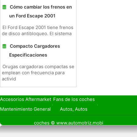
Cómo cambiar los frenos en
un Ford Escape 2001
El Ford Escape 2001 tiene frenos
de disco antibloqueo. El sistema
Compacto Cargadores
Especificaciones
Orugas cargadoras compactas se
emplean con frecuencia para
activid
Accesorios Aftermarket
Fans de los coches
Seguro de Coche
Préstamos y Financiación
Mantenimiento General
Autos, Autos
Seguridad Vial
Combustibles
coches © www.automotriz.mobi
Vender Mi Coche