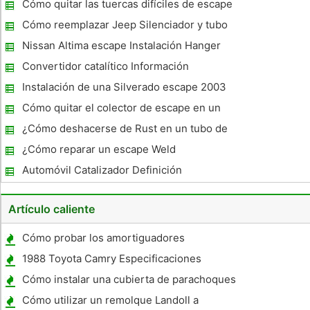
en un Toyota Tercel
Cómo quitar las tuercas difíciles de escape
Cómo reemplazar Jeep Silenciador y tubo
de escape
Nissan Altima escape Instalación Hanger
Convertidor catalítico Información
Instalación de una Silverado escape 2003
Cómo quitar el colector de escape en un
Ford seis cilindros 300
¿Cómo deshacerse de Rust en un tubo de
escape
¿Cómo reparar un escape Weld
Automóvil Catalizador Definición
Artículo caliente
Cómo probar los amortiguadores
1988 Toyota Camry Especificaciones
Cómo instalar una cubierta de parachoques
en un PT Cruiser
Cómo utilizar un remolque Landoll a