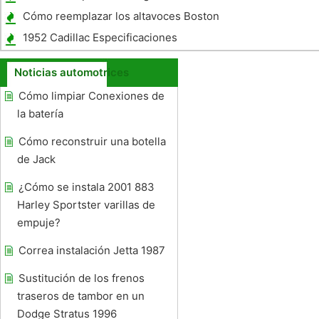
la rueda Auto
Cómo reemplazar los altavoces Boston
Acoustic en un Chrysler Sebring 2007
1952 Cadillac Especificaciones
Noticias automotrices
Cómo limpiar Conexiones de
la batería
Cómo reconstruir una botella
de Jack
¿Cómo se instala 2001 883
Harley Sportster varillas de
empuje?
Correa instalación Jetta 1987
Sustitución de los frenos
traseros de tambor en un
Dodge Stratus 1996