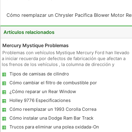
Cómo reemplazar un Chrysler Pacifica Blower Motor Re
Artículos relacionados
Mercury Mystique Problemas
Problemas con vehículos Mystique Mercury Ford han llevado
a iniciar recuerda por defectos de fabricación que afectan a
los frenos de los vehículos , la columna de dirección y
cinturones de seguridad . Los propietarios de vehículos
Tipos de camisas de cilindro
registrados deben haber sido notificado en 1999 o 2000
sobre estos re
Cómo cambiar el filtro de combustible por
92 F250 7.3L
¿Cómo reparar un Rear Window
Holley 9776 Especificaciones
Cómo reemplazar un 1993 Corolla Correa
Cómo instalar una Dodge Ram Bar Track
Trucos para eliminar una polea oxidada-On