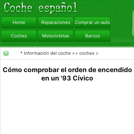
Home
Reparaciones
Comprar un automóvil
Coches
Motocicletas
Barcos
viajar
Camiones
*
Información del coche
>>
coches
>
>>
Reparaciones
>>
Reparaciones Generales
Cómo comprobar el orden de encendido
en un '93 Cívico