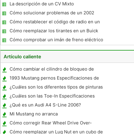
de un cigüeñal
La descripción de un CV Mixto
Cómo solucionar problemas de un 2002
Chevy Tahoe
Cómo restablecer el código de radio en un
Volvo XC 70
Cómo reemplazar los tirantes en un Buick
Regal 2002
Cómo comprobar un imán de freno eléctrico
Artículo caliente
Cómo cambiar el cilindro de bloqueo de
teclas en un Chevy Lumina 1996
1993 Mustang pernos Especificaciones de
torque
¿Cuáles son los diferentes tipos de pinturas
de automóvil?
¿Cuáles son las Toe-In Especificaciones
sobre una Dodge Ram?
¿Qué es un Audi A4 S-Line 2006?
Mi Mustang no arranca
Cómo corregir Rear Wheel Drive Over-
Steer Problemas
Cómo reemplazar un Lug Nut en un cubo de