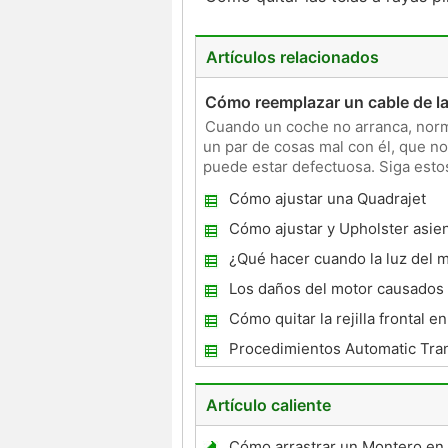
Artículos relacionados
Cómo reemplazar un cable de la
Cuando un coche no arranca, norma
un par de cosas mal con él, que no
puede estar defectuosa. Siga estos
conexión d
Cómo ajustar una Quadrajet
Cómo ajustar y Upholster asie
¿Qué hacer cuando la luz del m
apagado y está mostrando un 
Los daños del motor causados ​
de un refresco en el tanque de
Cómo quitar la rejilla frontal e
Trailblazer 2005
Procedimientos Automatic Tra
Flush
Artículo caliente
Cómo arrastrar un Montero en