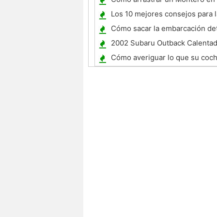
Dolly
Los 10 mejores consejos para 
un coche nuevo
Cómo sacar la embarcación de
quinta rueda
2002 Subaru Outback Calentad
bloque Instalación
Cómo averiguar lo que su coc
realmente vale la pena