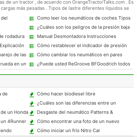
as de un tractor , de acuerdo con OrangeTractorTalks.com . Est
e cargas más pesadas . Tipos de lastre diferentes líquidos se
 del
Como leer los neumáticos de coches Tipos
¿Cuáles son los peligros de la presión baja
de la llanta?
de rodadura
Manual Desmontadora Instrucciones
rand
Explicación
Cómo restablecer el indicador de presión
de los neumáticos en un Chevy Impala 2007
arejo de las
Cómo cambiar los neumáticos en pares
rueda en un
¿Puede usted ReGroove BFGoodrich todos
los terrenos?
a de
Cómo hacer biodiesel libre
¿Cuáles son las diferencias entre un
deporte Dodge y un no-Sport?
a de un Honda
Desgaste del neumático Patterns &
Meanings
n un 4Runner
Cómo encontrar una foto de un nuevo
Camaro
iendo
Cómo iniciar un frío Nitro Car