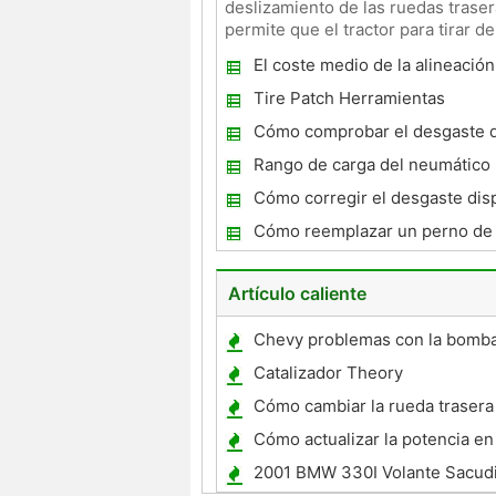
deslizamiento de las ruedas traser
permite que el tractor para tirar d
puede
El coste medio de la alineación
neumático
Tire Patch Herramientas
Cómo comprobar el desgaste 
en un neumático en un Jeep G
Rango de carga del neumático 
Cherokee
Cómo corregir el desgaste disp
llantas Volver
Cómo reemplazar un perno de 
Dodge Intrepid
Artículo caliente
Chevy problemas con la bomb
combustible
Catalizador Theory
Cómo cambiar la rueda traser
Accord
Cómo actualizar la potencia e
2007
2001 BMW 330I Volante Sacud