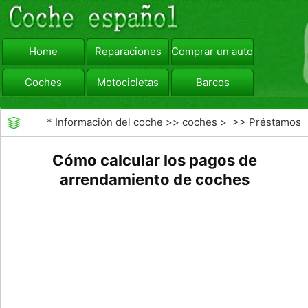
Home
Reparaciones
Comprar un automóvil
Coches
Motocicletas
Barcos
viajar
Camiones
*
Información del coche
>>
coches
> >>
Préstamos
y Financiación
>>
Auto Leasing
Cómo calcular los pagos de
arrendamiento de coches