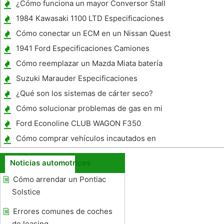
¿Cómo funciona un mayor Conversor Stall
afecta rendimiento de la gasolina ?
1984 Kawasaki 1100 LTD Especificaciones
Cómo conectar un ECM en un Nissan Quest
1941 Ford Especificaciones Camiones
Cómo reemplazar un Mazda Miata batería
Suzuki Marauder Especificaciones
¿Qué son los sistemas de cárter seco?
Cómo solucionar problemas de gas en mi
Oil
Ford Econoline CLUB WAGON F350
Información
Cómo comprar vehículos incautados en
venta
Noticias automotrices
Cómo arrendar un Pontiac
Solstice
Errores comunes de coches
de leasing