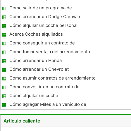
se desea terminar su contrato antes de tiempo. Lea su
Cómo salir de un programa de
contrato para obtener información completa acerca de lo que
arrendamiento Chrysler
están obligados
Cómo arrendar un Dodge Caravan
Cómo alquilar un coche personal
Acerca Coches alquilados
Cómo conseguir un contrato de
arrendamiento privado para un vehículo
Cómo tomar ventaja del arrendamiento
Busters
Cómo arrendar un Honda
Cómo arrendar un Chevrolet
Cómo asumir contratos de arrendamiento
de coches en Carolina del Sur
Cómo convertir en un contrato de
arrendamiento de vehículos GM
Cómo alquilar un coche
Cómo agregar Miles a un vehículo de
arrendamiento
Artículo caliente