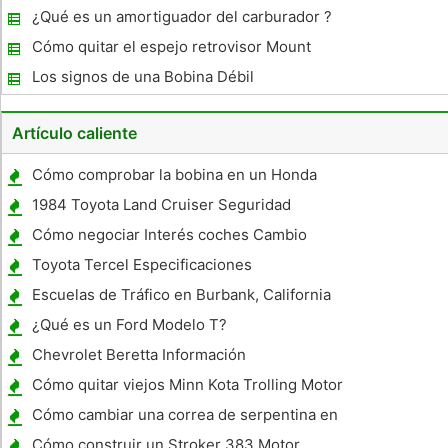
Lincoln Town Car
¿Qué es un amortiguador del carburador ?
Cómo quitar el espejo retrovisor Mount
Los signos de una Bobina Débil
Artículo caliente
Cómo comprobar la bobina en un Honda
Civic LX-1500 cc
1984 Toyota Land Cruiser Seguridad
Cómo negociar Interés coches Cambio
Toyota Tercel Especificaciones
Escuelas de Tráfico en Burbank, California
¿Qué es un Ford Modelo T?
Chevrolet Beretta Información
Cómo quitar viejos Minn Kota Trolling Motor
Atrezzo
Cómo cambiar una correa de serpentina en
un Hyundai
Cómo construir un Stroker 383 Motor