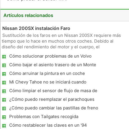
Artículos relacionados
Nissan 200SX instalación Faro
Sustitución de los faros en un Nissan 200SX requiere más
tiempo que lo hace en muchos otros coches. Debido al
diseño del rendimiento del motor y el cuerpo, el
compartimiento del motor de un 200SX está lleno de piezas y
Cómo solucionar problemas de un Volvo
accesorios que encajan como un intrincado rompecabezas.
S40 Turbo
Aunque la sustitución de
Cómo bajar el asiento trasero de un Monte
Carlo
Cómo arruinar la pintura en un coche
Mi Chevy Tahoe no se iniciará cuando
caliente
Cómo limpiar el sensor de flujo de masa de
aire en un Mercedes Benz
¿Cómo puedo reemplazar el parachoques
delantero Reflector en un BMW 3 Series
¿Cómo puedo cambiar las pastillas de freno
Coupe 2001?
en un Toyota Avalon 1995?
Problemas con Tailgates recogida
Cómo restablecer las claves en un '94