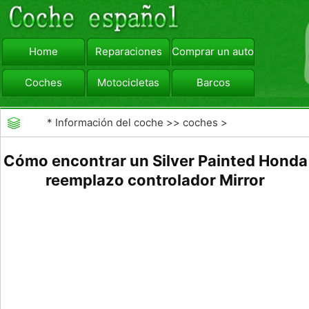
Home
Reparaciones
Comprar un automóvil
Coches
Motocicletas
Barcos
viajar
Camiones
*
Información del coche
>>
coches
>
>>
Mantenimiento General
>>
Mantenimiento de
Cómo encontrar un Silver Painted Honda
reemplazo controlador Mirror
coches General